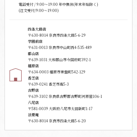
電話受付 / 9:00〜19:00 年中無休(年末年始除く)
(注文受付/9:00～19:00)
四条大路店
〒630-8014 奈良市四条大路5-6-29
学園前店
〒631-0013 奈良市中山町西4-535-489
郡山店
〒639-1031 大和郡山市今国府町392-1
橿原店
〒634-0003 橿原市常盤町542-129
香芝店
〒639-0241 香芝市高5-3
吉野店
〒639-3102 奈良県吉野郡吉野町河原屋106-1
八尾店
〒581-0039 大阪府八尾市太田新町1-17
法要庵
〒630-8014 奈良市四条大路5-6-20