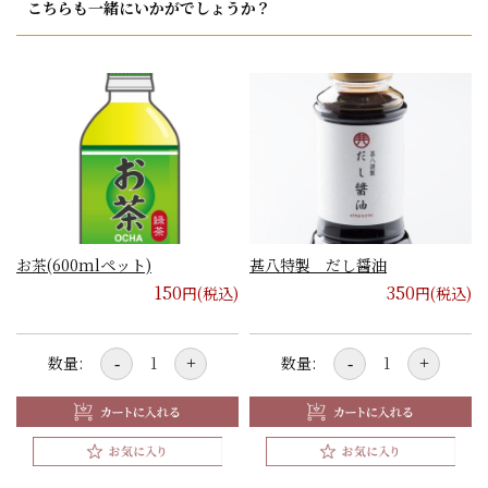
こちらも一緒にいかがでしょうか？
お茶(600mlペット)
甚八特製 だし醤油
150
350
円(税込)
円(税込)
数量:
数量:
-
+
-
+