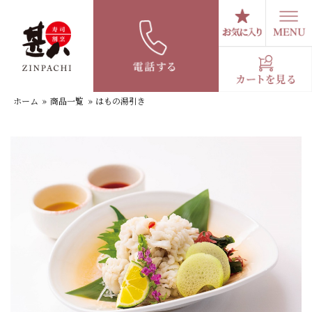
コ
ン
テ
はもの湯引き
ン
ツ
へ
ホーム
»
商品一覧
»
はもの湯引き
ス
キ
ッ
プ