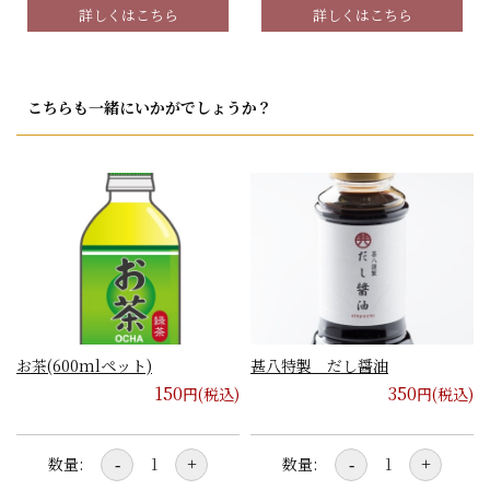
詳しくはこちら
詳しくはこちら
こちらも一緒にいかがでしょうか？
お茶(600mlペット)
甚八特製 だし醤油
150
350
円(税込)
円(税込)
数量:
数量:
-
+
-
+