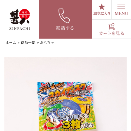
コ
ン
テ
おもちゃ
ン
ツ
へ
ホーム
»
商品一覧
»
おもちゃ
ス
キ
ッ
プ