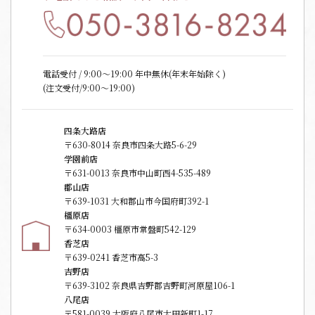
電話受付 / 9:00〜19:00 年中無休(年末年始除く)
(注文受付/9:00～19:00)
四条大路店
〒630-8014 奈良市四条大路5-6-29
学園前店
〒631-0013 奈良市中山町西4-535-489
郡山店
〒639-1031 大和郡山市今国府町392-1
橿原店
〒634-0003 橿原市常盤町542-129
香芝店
〒639-0241 香芝市高5-3
吉野店
〒639-3102 奈良県吉野郡吉野町河原屋106-1
八尾店
〒581-0039 大阪府八尾市太田新町1-17