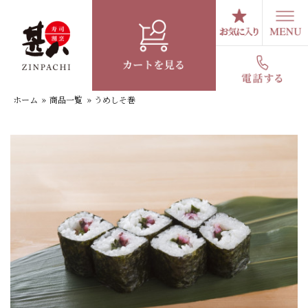
コ
ン
テ
うめしそ巻
ン
ツ
へ
ホーム
»
商品一覧
»
うめしそ巻
ス
キ
ッ
プ