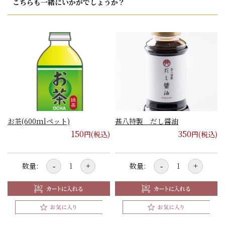
こちらも一緒にいかがでしょうか？
お茶(600mlペット)
甚八特製 だし醤油
150
350
円(税込)
円(税込)
数量:
数量:
-
+
-
+