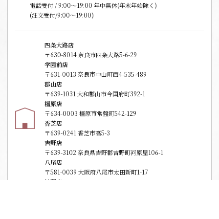
電話受付 / 9:00〜19:00 年中無休(年末年始除く)
(注文受付/9:00～19:00)
四条大路店
〒630-8014 奈良市四条大路5-6-29
学園前店
〒631-0013 奈良市中山町西4-535-489
郡山店
〒639-1031 大和郡山市今国府町392-1
橿原店
〒634-0003 橿原市常盤町542-129
香芝店
〒639-0241 香芝市高5-3
吉野店
〒639-3102 奈良県吉野郡吉野町河原屋106-1
八尾店
〒581-0039 大阪府八尾市太田新町1-17
法要庵
〒630-8014 奈良市四条大路5-6-20