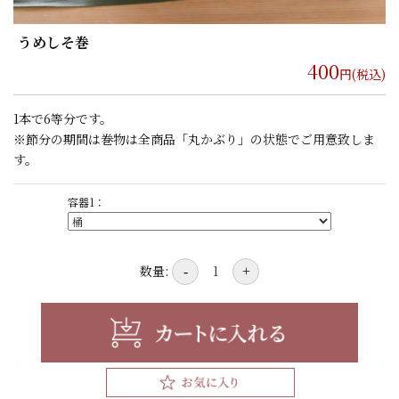
うめしそ巻
400
円(税込)
1本で6等分です。
※節分の期間は巻物は全商品「丸かぶり」の状態でご用意致しま
す。
容器1：
数量:
-
+