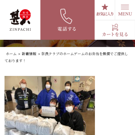
コ
ン
テ
奈良クラブのホームゲームのお弁当を無償
ン
でご提供しております！
ツ
へ
ス
キ
ホーム
»
新着情報
»
奈良クラブのホームゲームのお弁当を無償でご提供し
ッ
ております！
プ