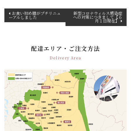
投
お食い初め膳がプチリニュ
新型コロナウィルス感染症
への対策につきまして【６
ーアルしました
稿
月１日現在】
ナ
ビ
ゲ
ー
配達エリア・ご注文方法
シ
Delivery Area
ョ
ン