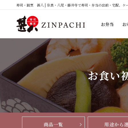
コ
寿司・割烹 甚八 | 奈良・八尾・藤井寺で寿司・弁当の出前・宅配、ケ
ン
テ
お弁当
お
ン
ツ
へ
ス
キ
ッ
お食い
プ
商品一覧
用途から