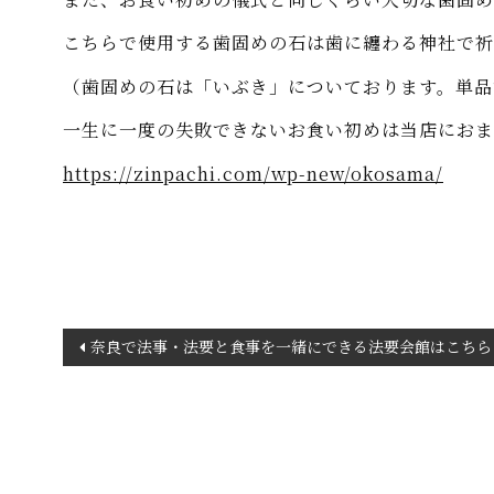
こちらで使用する歯固めの石は歯に纏わる神社で祈
（歯固めの石は「いぶき」についております。単品
一生に一度の失敗できないお食い初めは当店におま
https://zinpachi.com/wp-new/okosama/
投
奈良で法事・法要と食事を一緒にできる法要会館はこちら
稿
ナ
ビ
ゲ
ー