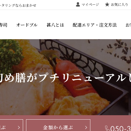
マイページ
お気に入り
ータリングならおまかせ
寿司
オードブル
甚八とは
配達エリア・注文方法
お
初め膳がプチリニューアル
選ぶ
金額から選ぶ