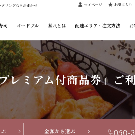
マイページ
お気に入り
ータリングならおまかせ
寿司
オードブル
甚八とは
配達エリア・注文方法
お
プレミアム付商品券」ご
選ぶ
金額から選ぶ