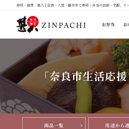
コ
寿司・割烹 甚八 | 奈良・八尾・藤井寺で寿司・弁当の出前・宅配、ケ
ン
テ
お弁当
お
ン
ツ
へ
ス
キ
ッ
「奈良市生活応援
プ
商品一覧
用途から