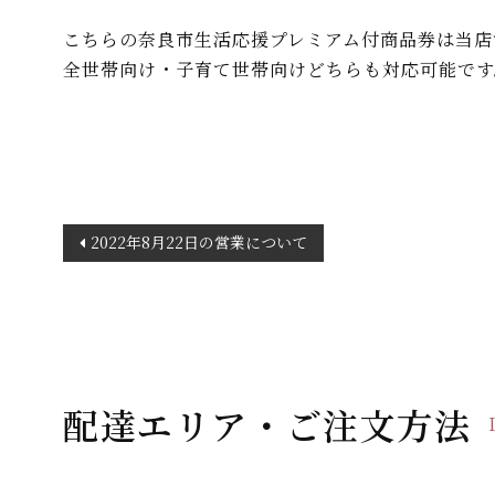
こちらの奈良市生活応援プレミアム付商品券は当店で
全世帯向け・子育て世帯向けどちらも対応可能です
投
2022年8月22日の営業について
稿
ナ
ビ
ゲ
ー
配達エリア・ご注文方法
シ
ョ
ン