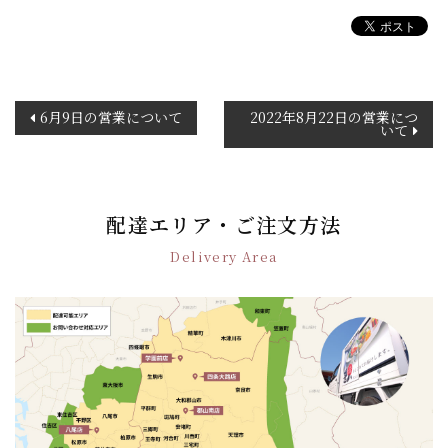
投
6月9日の営業について
2022年8月22日の営業につ
いて
稿
ナ
ビ
ゲ
配達エリア・ご注文方法
ー
シ
Delivery Area
ョ
ン