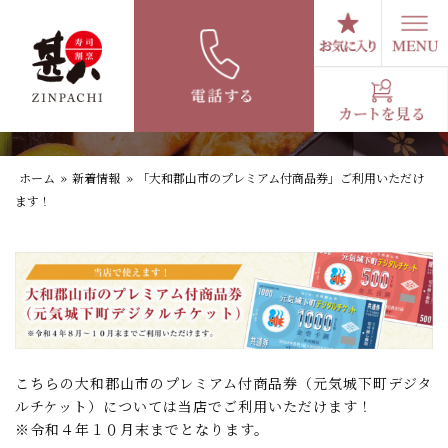
コ
ン
テ
「大和郡山市のプレミアム付商品券」ご利用
ン
いただけます！
ツ
へ
ス
キ
ホーム
»
新着情報
»
「大和郡山市のプレミアム付商品券」ご利用いただけ
ッ
ます！
プ
こちらの大和郡山市のプレミアム付商品券（元気城下町デジタ
ルチケット）については当店でご利用いただけます！
※令和４年１０月末までとなります。