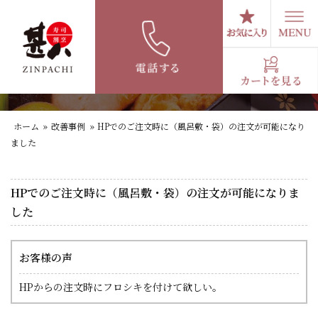
コ
ン
テ
HPでのご注文時に（風呂敷・袋）の注文が
ン
可能になりました
ツ
へ
ス
キ
ホーム
»
改善事例
»
HPでのご注文時に（風呂敷・袋）の注文が可能になり
ッ
ました
プ
HPでのご注文時に（風呂敷・袋）の注文が可能になりま
した
お客様の声
HPからの注文時にフロシキを付けて欲しい。