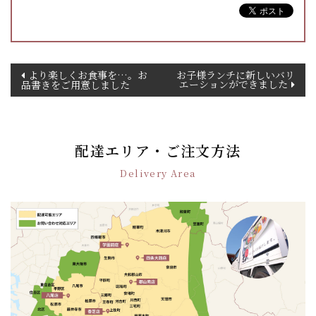
投
より楽しくお食事を…。お
お子様ランチに新しいバリ
エーションができました
品書きをご用意しました
稿
ナ
ビ
ゲ
配達エリア・ご注文方法
ー
シ
Delivery Area
ョ
ン