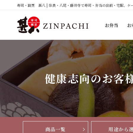
コ
寿司・割烹 甚八 | 奈良・八尾・藤井寺で寿司・弁当の出前・宅配、ケ
ン
テ
お弁当
お
ン
ツ
へ
ス
キ
ッ
健康志向のお客
プ
商品一覧
用途から