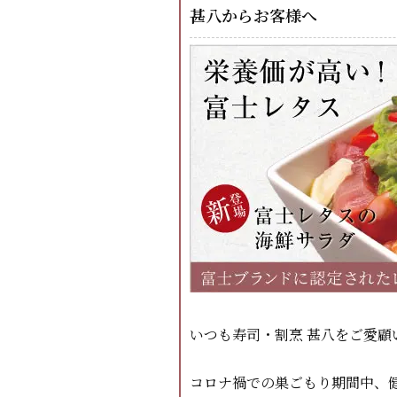
甚八からお客様へ
いつも寿司・割烹 甚八をご愛顧
コロナ禍での巣ごもり期間中、