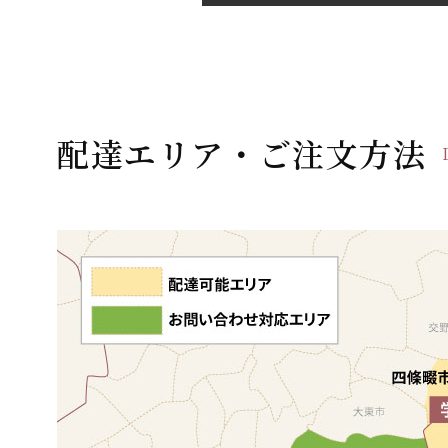
稿
ナ
ビ
ゲ
ー
配達エリア・ご注文方法
シ
ョ
ン