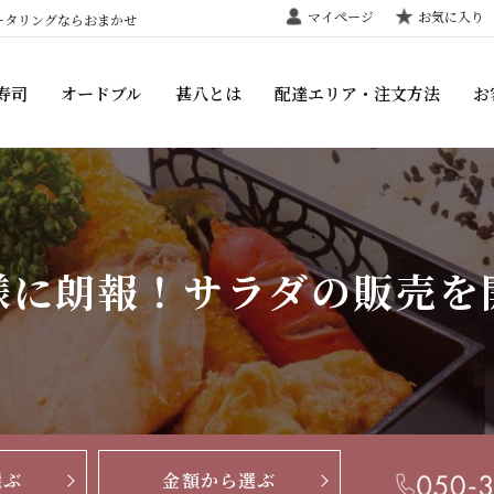
マイページ
お気に入り
ータリングならおまかせ
寿司
オードブル
甚八とは
配達エリア・注文方法
お
様に朗報！サラダの販売を
選ぶ
金額から選ぶ