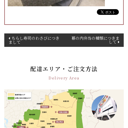
投
ちらし寿司のわさびにつき
幕の内弁当の種類につきま
して
まして
稿
ナ
ビ
ゲ
配達エリア・ご注文方法
ー
シ
Delivery Area
ョ
ン