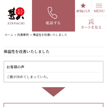
コ
ン
テ
保温性を改善いたしました
ン
ツ
へ
ホーム
»
改善事例
»
保温性を改善いたしました
ス
キ
ッ
保温性を改善いたしました
プ
お客様の声
ご飯が冷めてしまっていた。