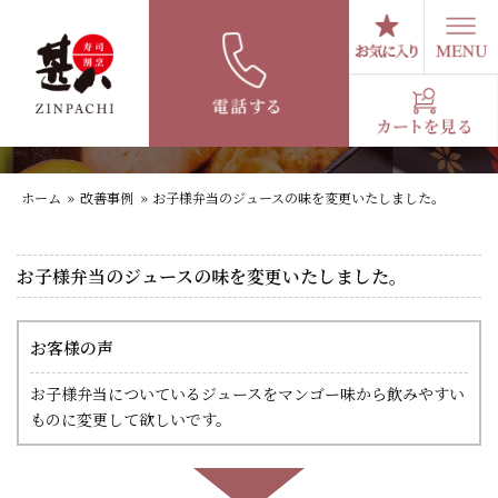
コ
ン
テ
お子様弁当のジュースの味を変更いたしま
ン
した。
ツ
へ
ス
キ
ホーム
»
改善事例
»
お子様弁当のジュースの味を変更いたしました。
ッ
プ
お子様弁当のジュースの味を変更いたしました。
お客様の声
お子様弁当についているジュースをマンゴー味から飲みやすい
ものに変更して欲しいです。