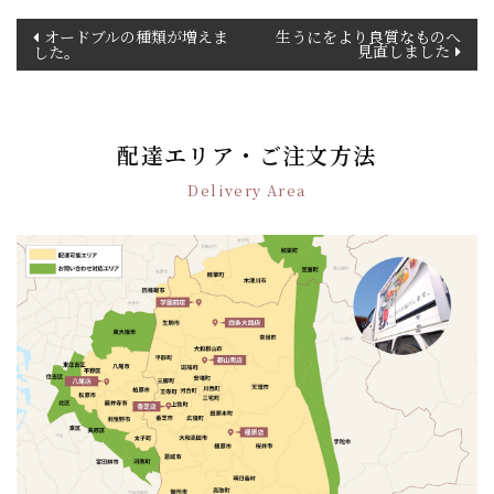
投
オードブルの種類が増えま
生うにをより良質なものへ
見直しました
した。
稿
ナ
ビ
ゲ
配達エリア・ご注文方法
ー
シ
Delivery Area
ョ
ン