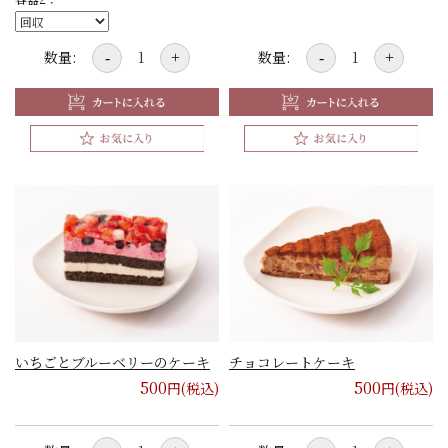
数量:
数量:
-
+
-
+
いちごとブルーベリーのケーキ
チョコレートケーキ
500
500
円(税込)
円(税込)