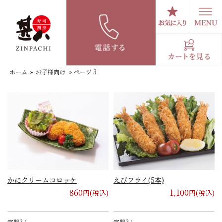
コ
ン
テ
お子様向け
ン
ツ
へ
ホーム
»
お子様向け
»
ページ 3
ス
キ
ッ
プ
かにクリームコロッケ
えびフライ(5本)
860
1,100
円(税込)
円(税込)
容器2：
容器2：