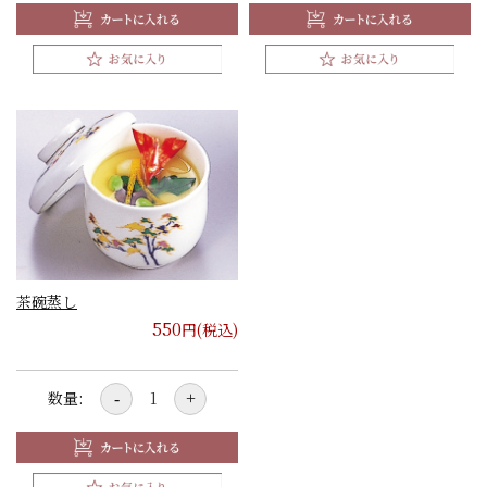
茶碗蒸し
550
円(税込)
数量:
-
+