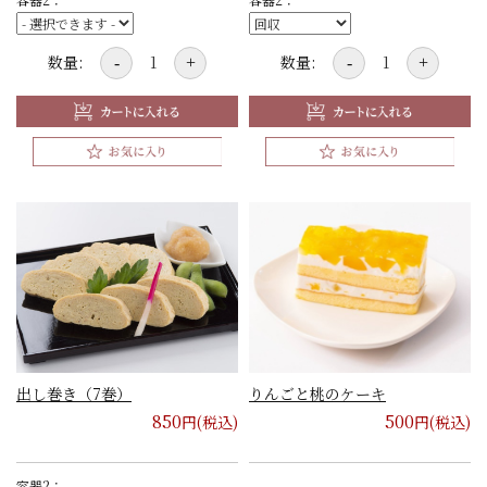
数量:
数量:
-
+
-
+
出し巻き（7巻）
りんごと桃のケーキ
850
500
円(税込)
円(税込)
容器2：