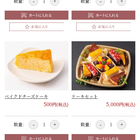
数量:
数量:
-
+
-
+
ベイクドチーズケーキ
ケーキセット
500
5,000
円(税込)
円(税込)
数量:
数量:
-
+
-
+