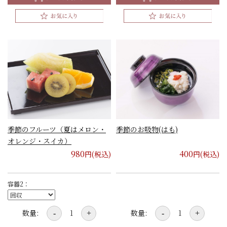
季節のフルーツ（夏はメロン・
季節のお吸物(はも)
オレンジ・スイカ）
980
400
円(税込)
円(税込)
容器2：
数量:
数量:
-
+
-
+