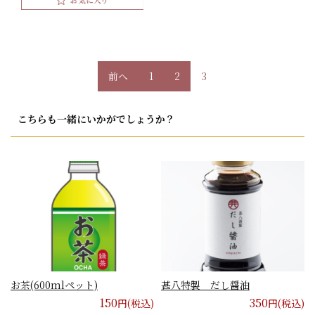
投
前へ
1
2
3
稿
ナ
ビ
こちらも一緒にいかがでしょうか？
ゲ
ー
シ
ョ
ン
お茶(600mlペット)
甚八特製 だし醤油
150
350
円(税込)
円(税込)