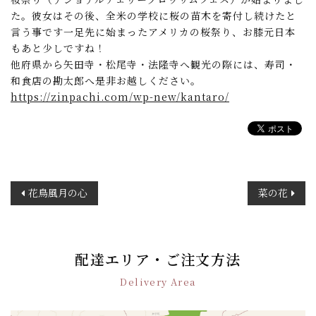
た。彼女はその後、全米の学校に桜の苗木を寄付し続けたと
言う事です一足先に始まったアメリカの桜祭り、お膝元日本
もあと少しですね！
他府県から矢田寺・松尾寺・法隆寺へ観光の際には、寿司・
和食店の勘太郎へ是非お越しください。
https://zinpachi.com/wp-new/kantaro/
投
花鳥風月の心
菜の花
稿
ナ
ビ
ゲ
配達エリア・ご注文方法
ー
Delivery Area
シ
ョ