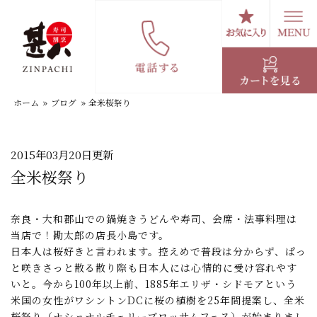
コ
ン
テ
スタッフブログ
ン
ツ
へ
ホーム
»
ブログ
»
全米桜祭り
ス
キ
ッ
プ
2015年03月20日更新
全米桜祭り
奈良・大和郡山での鍋焼きうどんや寿司、会席・法事料理は
当店で！勘太郎の店長小島です。
日本人は桜好きと言われます。控えめで普段は分からず、ぱっ
と咲きさっと散る散り際も日本人には心情的に受け容れやす
いと。今から100年以上前、1885年エリザ・シドモアという
米国の女性がワシントンDCに桜の植樹を25年間提案し、全米
桜祭り（ナショナルチェリーブロッサムフェス）が始まりまし