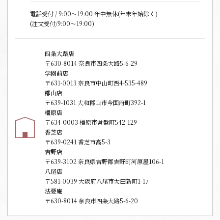
電話受付 / 9:00〜19:00 年中無休(年末年始除く)
(注文受付/9:00～19:00)
四条大路店
〒630-8014 奈良市四条大路5-6-29
学園前店
〒631-0013 奈良市中山町西4-535-489
郡山店
〒639-1031 大和郡山市今国府町392-1
橿原店
〒634-0003 橿原市常盤町542-129
香芝店
〒639-0241 香芝市高5-3
吉野店
〒639-3102 奈良県吉野郡吉野町河原屋106-1
八尾店
〒581-0039 大阪府八尾市太田新町1-17
法要庵
〒630-8014 奈良市四条大路5-6-20