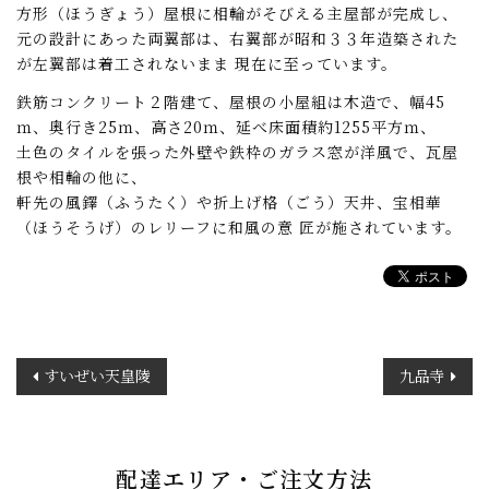
方形（ほうぎょう）屋根に相輪がそびえる主屋部が完成し、
元の設計にあった両翼部は、右翼部が昭和３３年造築された
が左翼部は着工されないまま 現在に至っています。
鉄筋コンクリート２階建て、屋根の小屋組は木造で、幅45
ｍ、奥行き25ｍ、高さ20ｍ、延べ床面積約1255平方ｍ、
土色のタイルを張った外壁や鉄枠のガラス窓が洋風で、瓦屋
根や相輪の他に、
軒先の風鐸（ふうたく）や折上げ格（ごう）天井、宝相華
（ほうそうげ）のレリーフに和風の意 匠が施されています。
投
すいぜい天皇陵
九品寺
稿
ナ
ビ
ゲ
配達エリア・ご注文方法