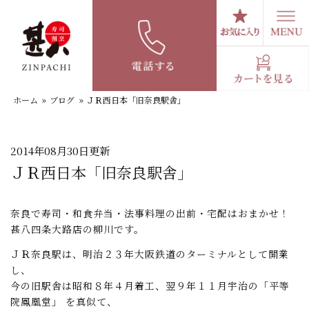
コ
ン
テ
スタッフブログ
ン
ツ
へ
ホーム
»
ブログ
»
ＪＲ西日本「旧奈良駅舎」
ス
キ
ッ
プ
2014年08月30日更新
ＪＲ西日本「旧奈良駅舎」
奈良で寿司・和食弁当・法事料理の出前・宅配はおまかせ！
甚八四条大路店の柳川です。
ＪＲ奈良駅は、明治２３年大阪鉄道のターミナルとして開業
し、
今の旧駅舎は昭和８年４月着工、翌９年１１月宇治の「平等
院鳳凰堂」 を真似て、