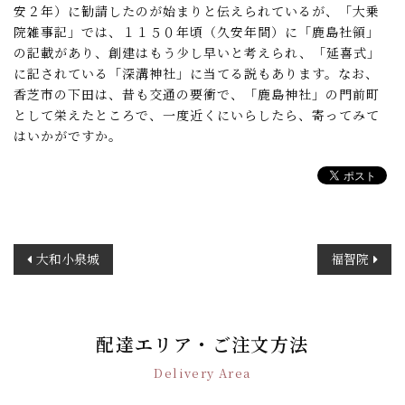
安２年）に勧請したのが始まりと伝えられているが、「大乗
院雑事記」では、１１５０年頃（久安年間）に「鹿島社領」
の記載があり、創建はもう少し早いと考えられ、「延喜式」
に記されている「深溝神社」に当てる説もあります。なお、
香芝市の下田は、昔も交通の要衝で、「鹿島神社」の門前町
として栄えたところで、一度近くにいらしたら、寄ってみて
はいかがですか。
投
大和小泉城
福智院
稿
ナ
ビ
ゲ
配達エリア・ご注文方法
ー
Delivery Area
シ
ョ