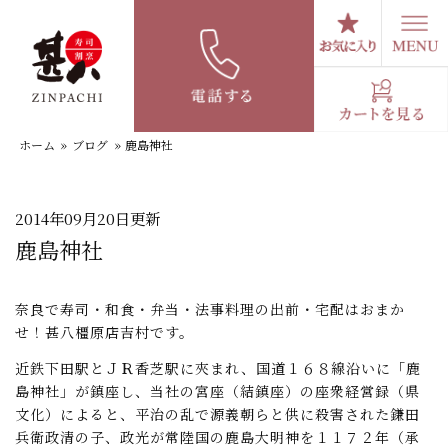
コ
ン
テ
スタッフブログ
ン
ツ
へ
ホーム
»
ブログ
»
鹿島神社
ス
キ
ッ
プ
2014年09月20日更新
鹿島神社
奈良で寿司・和食・弁当・法事料理の出前・宅配はおまか
せ！甚八橿原店吉村です。
近鉄下田駅とＪＲ香芝駅に夾まれ、国道１６８線沿いに「鹿
島神社」が鎮座し、当社の宮座（結鎮座）の座衆経営録（県
文化）によると、平治の乱で源義朝らと供に殺害された鎌田
兵衛政清の子、政光が常陸国の鹿島大明神を１１７２年（承