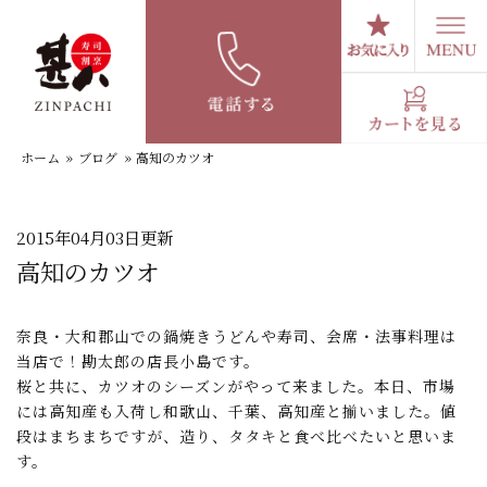
コ
ン
テ
スタッフブログ
ン
ツ
へ
ホーム
»
ブログ
»
高知のカツオ
ス
キ
ッ
プ
2015年04月03日更新
高知のカツオ
奈良・大和郡山での鍋焼きうどんや寿司、会席・法事料理は
当店で！勘太郎の店長小島です。
桜と共に、カツオのシーズンがやって来ました。本日、市場
には高知産も入荷し和歌山、千葉、高知産と揃いました。値
段はまちまちですが、造り、タタキと食べ比べたいと思いま
す。