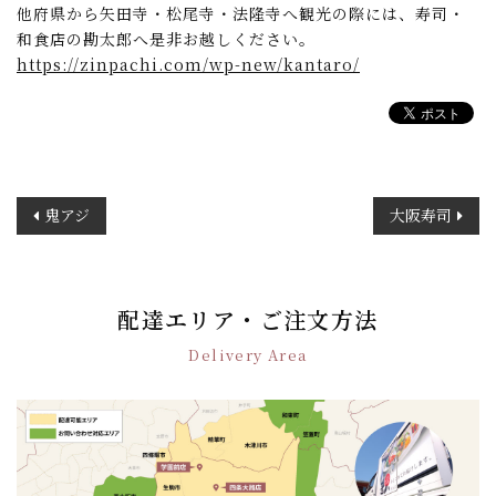
他府県から矢田寺・松尾寺・法隆寺へ観光の際には、寿司・
和食店の勘太郎へ是非お越しください。
https://zinpachi.com/wp-new/kantaro/
投
鬼アジ
大阪寿司
稿
ナ
ビ
ゲ
配達エリア・ご注文方法
ー
Delivery Area
シ
ョ
ン