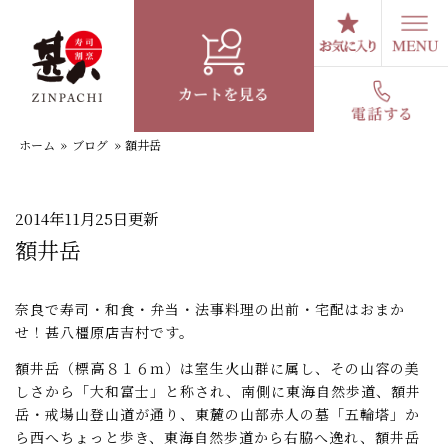
コ
ン
テ
スタッフブログ
ン
ツ
へ
ホーム
»
ブログ
»
額井岳
ス
キ
ッ
プ
2014年11月25日更新
額井岳
奈良で寿司・和食・弁当・法事料理の出前・宅配はおまか
せ！甚八橿原店吉村です。
額井岳（標高８１６ｍ）は室生火山群に属し、その山容の美
しさから「大和富士」と称され、南側に東海自然歩道、額井
岳・戒場山登山道が通り、東麓の山部赤人の墓「五輪塔」か
ら西へちょっと歩き、東海自然歩道から右脇へ逸れ、額井岳