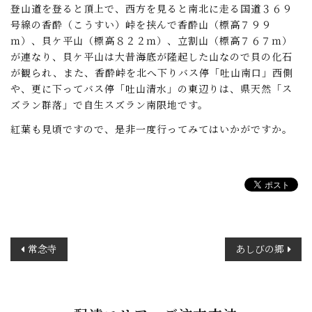
登山道を登ると頂上で、西方を見ると南北に走る国道３６９
号線の香酔（こうすい）峠を挟んで香酔山（標高７９９
ｍ）、貝ケ平山（標高８２２ｍ）、立割山（標高７６７ｍ）
が連なり、貝ケ平山は大昔海底が隆起した山なので貝の化石
が観られ、また、香酔峠を北へ下りバス停「吐山南口」西側
や、更に下ってバス停「吐山清水」の東辺りは、県天然「ス
ズラン群落」で自生スズラン南限地です。
紅葉も見頃ですので、是非一度行ってみてはいかがですか。
投
常念寺
あしびの郷
稿
ナ
ビ
ゲ