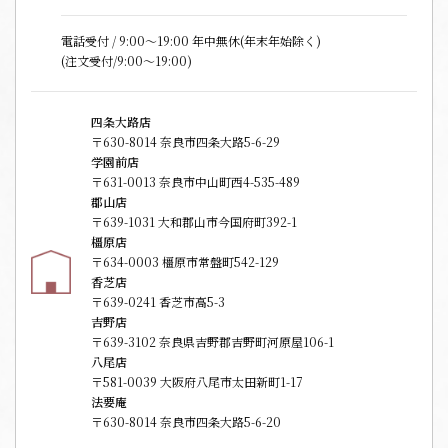
電話受付 / 9:00〜19:00 年中無休(年末年始除く)
(注文受付/9:00～19:00)
四条大路店
〒630-8014 奈良市四条大路5-6-29
学園前店
〒631-0013 奈良市中山町西4-535-489
郡山店
〒639-1031 大和郡山市今国府町392-1
橿原店
〒634-0003 橿原市常盤町542-129
香芝店
〒639-0241 香芝市高5-3
吉野店
〒639-3102 奈良県吉野郡吉野町河原屋106-1
八尾店
〒581-0039 大阪府八尾市太田新町1-17
法要庵
〒630-8014 奈良市四条大路5-6-20