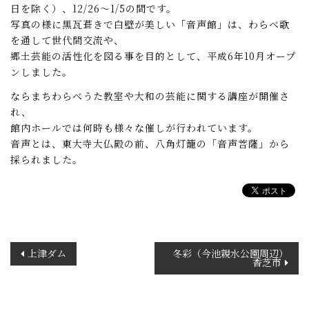
日を除く）、12/26～1/5の間です。
写真の様に黒瓦葺きで白壁が美しい「音声館」は、わらべ歌
を通して世代間交流や、
郷土芸能の活性化を図る事を目的として、平成6年10月オープ
ンしました。
ならまちわらべうた教室や大和の芸能に関する講座が開催さ
れ、
館内ホールでは何時も様々な催しが行われています。
音声とは、東大寺大仏殿の前、八角灯籠の「音声菩薩」から
採られました。
投
上津ダム
冬彩（今池親水公園周辺）
香芝市
稿
ナ
ビ