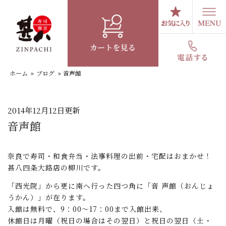
コ
ン
テ
スタッフブログ
ン
ツ
へ
ホーム
»
ブログ
»
音声館
ス
キ
ッ
プ
2014年12月12日更新
音声館
奈良で寿司・和食弁当・法事料理の出前・宅配はおまかせ！
甚八四条大路店の柳川です。
「西光院」から更に南へ行った四つ角に「音 声館（おんじょ
うかん）」が在ります。
入館は無料で、9：00～17：00まで入館出来、
休館日は月曜（祝日の場合はその翌日）と祝日の翌日（土・