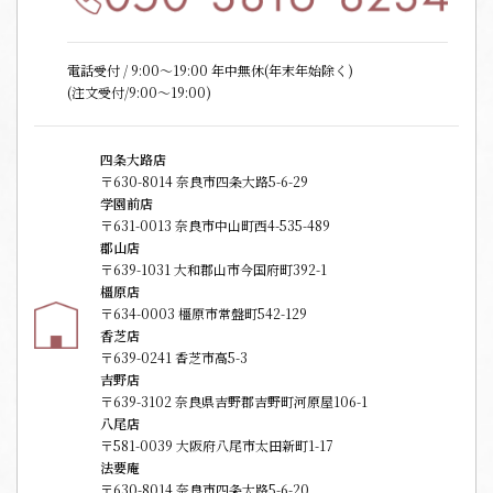
電話受付 / 9:00〜19:00 年中無休(年末年始除く)
(注文受付/9:00～19:00)
四条大路店
〒630-8014 奈良市四条大路5-6-29
学園前店
〒631-0013 奈良市中山町西4-535-489
郡山店
〒639-1031 大和郡山市今国府町392-1
橿原店
〒634-0003 橿原市常盤町542-129
香芝店
〒639-0241 香芝市高5-3
吉野店
〒639-3102 奈良県吉野郡吉野町河原屋106-1
八尾店
〒581-0039 大阪府八尾市太田新町1-17
法要庵
〒630-8014 奈良市四条大路5-6-20