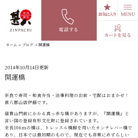
コ
ン
テ
スタッフブログ
ン
ツ
へ
ホーム
»
ブログ
»
開運橋
ス
キ
ッ
プ
2014年10月14日更新
開運橋
奈良で寿司・和食弁当・法事料理の出前・宅配はおまかせ！
甚八郡山店伊藤です。
信貴山門前にかかる真っ赤な橋がありますが、『開運橋』と
言い国の登録有形文化財に登録されています。
全長106mの橋は、トレッスル橋脚を用いたカンチレバー橋で
あり、日本では最初期のもので、現在でも非常にめずらしい