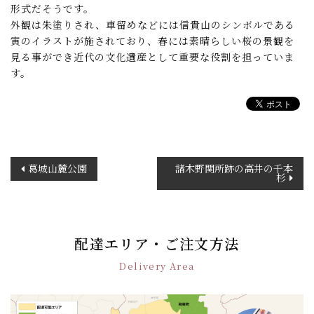
形式だそうです。
外観は朱塗りされ、車留めなどには信貴山のシンボルである
寅のイラストが施されており、春には素晴らしい桜の景観を
見る事ができ近代の文化遺産として重要な役割を担っていま
す。
投
葛城山麓公園
諸木野関所跡の高井の千本
杉
稿
ナ
ビ
ゲ
配達エリア・ご注文方法
ー
シ
Delivery Area
ョ
ン