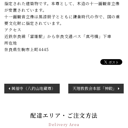
指定された建築物です。本尊として、木造の十一面観音立像
が安置されています。
十一面観音立像は黒漆厨子とともに鎌倉時代の作で、国の重
要文化財に指定されています。
アクセス
近鉄奈良線「富雄駅」から奈良交通バス「真弓橋」下車
所在地
奈良県生駒市上町4445
投
興福寺（八釣山地蔵尊）
天理教教会本部「神殿」
稿
ナ
ビ
ゲ
配達エリア・ご注文方法
ー
Delivery Area
シ