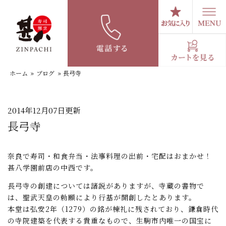
コ
ン
テ
スタッフブログ
ン
ツ
へ
ホーム
»
ブログ
»
長弓寺
ス
キ
ッ
プ
2014年12月07日更新
長弓寺
奈良で寿司・和食弁当・法事料理の出前・宅配はおまかせ！
甚八学園前店の中西です。
長弓寺の創建については諸説がありますが、寺蔵の書物で
は、聖武天皇の勅願により行基が開創したとあります。
本堂は弘安2年（1279）の銘が棟礼に残されており、鎌倉時代
の寺院建築を代表する貴重なもので、生駒市内唯一の国宝に