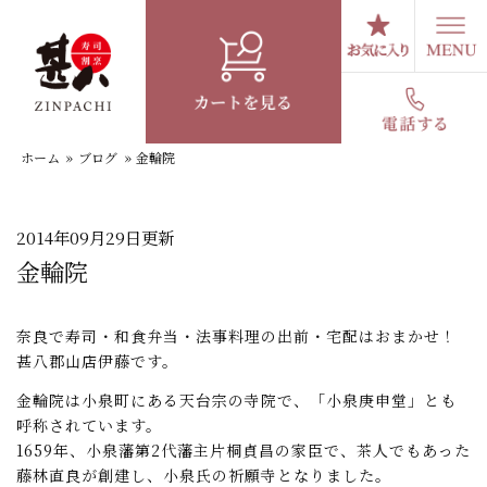
コ
ン
テ
スタッフブログ
ン
ツ
へ
ホーム
»
ブログ
»
金輪院
ス
キ
ッ
プ
2014年09月29日更新
金輪院
奈良で寿司・和食弁当・法事料理の出前・宅配はおまかせ！
甚八郡山店伊藤です。
金輪院は小泉町にある天台宗の寺院で、「小泉庚申堂」とも
呼称されています。
1659年、小泉藩第2代藩主片桐貞昌の家臣で、茶人でもあった
藤林直良が創建し、小泉氏の祈願寺となりました。