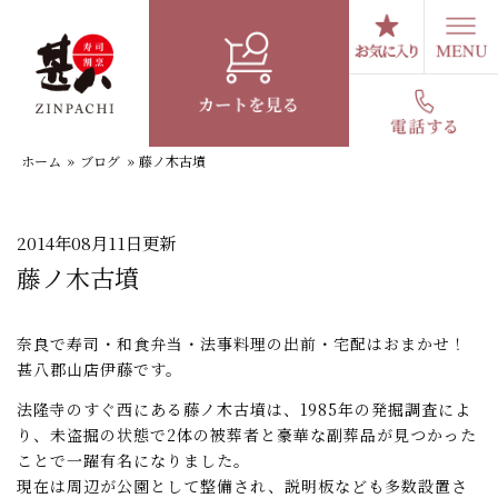
コ
ン
テ
スタッフブログ
ン
ツ
へ
ホーム
»
ブログ
»
藤ノ木古墳
ス
キ
ッ
プ
2014年08月11日更新
藤ノ木古墳
奈良で寿司・和食弁当・法事料理の出前・宅配はおまかせ！
甚八郡山店伊藤です。
法隆寺のすぐ西にある藤ノ木古墳は、1985年の発掘調査によ
り、未盗掘の状態で2体の被葬者と豪華な副葬品が見つかった
ことで一躍有名になりました。
現在は周辺が公園として整備され、説明板なども多数設置さ