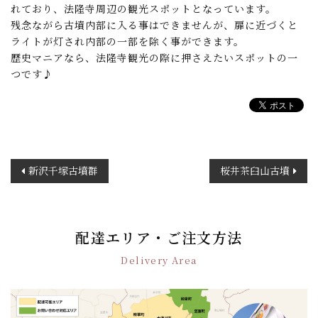
れており、法隆寺周辺の観光スポットとなっています。
残念ながら古墳内部に入る事はできませんが、扉に近づくと
ライトが灯され内部の一部を除く事ができます。
歴史マニアなら、法隆寺観光の際に押さえたいスポットの一
つです♪
投
新沢千塚古墳群
桜井茶臼山古墳
稿
ナ
ビ
ゲ
配達エリア・ご注文方法
ー
Delivery Area
シ
ョ
ン