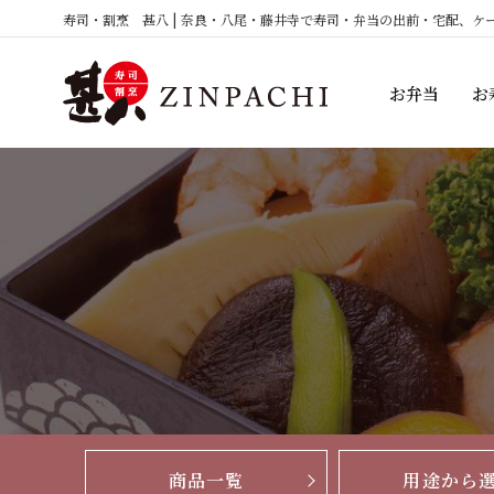
コ
寿司・割烹 甚八 | 奈良・八尾・藤井寺で寿司・弁当の出前・宅配、ケ
ン
テ
お弁当
お
ン
ツ
へ
ス
キ
ッ
プ
商品一覧
用途から