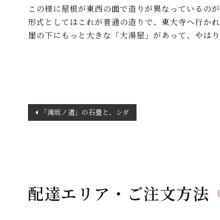
この様に屋根が東西の面で造りが異なっているのが
形式としてはこれが普通の造りで、東大寺へ行かれ
崖の下にもっと大きな「大湯屋」があって、やはり
投
「滝坂ノ道」の石畳と、シダ
稿
ナ
ビ
ゲ
ー
配達エリア・ご注文方法
シ
ョ
ン