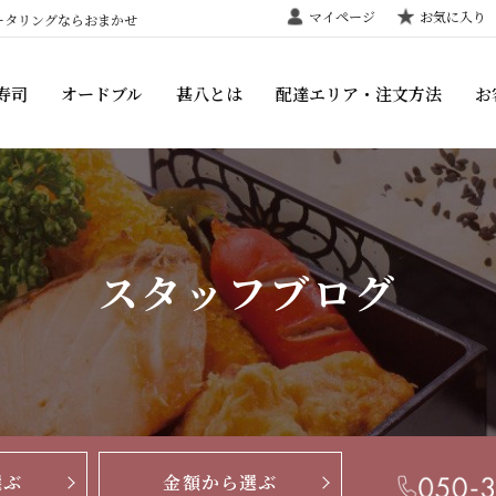
マイページ
お気に入り
ータリングならおまかせ
寿司
オードブル
甚八とは
配達エリア・注文方法
お
スタッフブログ
選ぶ
金額から選ぶ