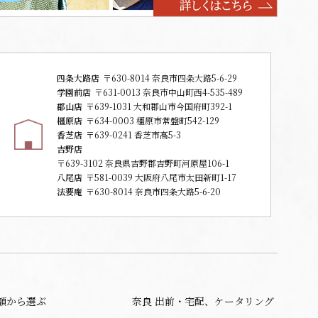
四条大路店
〒630-8014 奈良市四条大路5-6-29
学園前店
〒631-0013 奈良市中山町西4-535-489
郡山店
〒639-1031 大和郡山市今国府町392-1
橿原店
〒634-0003 橿原市常盤町542-129
香芝店
〒639-0241 香芝市高5-3
吉野店
〒639-3102 奈良県吉野郡吉野町河原屋106-1
八尾店
〒581-0039 大阪府八尾市太田新町1-17
法要庵
〒630-8014 奈良市四条大路5-6-20
額から選ぶ
奈良 出前・宅配、ケータリング