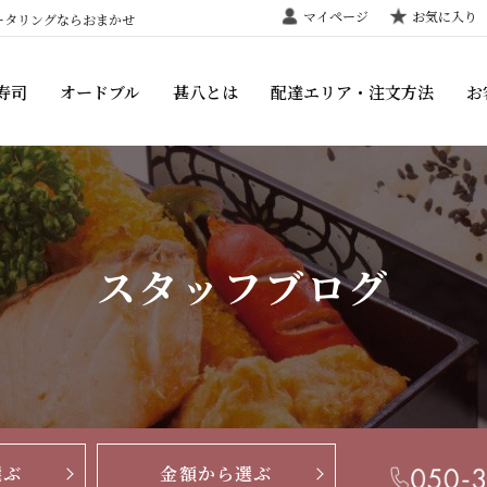
マイページ
お気に入り
ータリングならおまかせ
寿司
オードブル
甚八とは
配達エリア・注文方法
お
スタッフブログ
選ぶ
金額から選ぶ