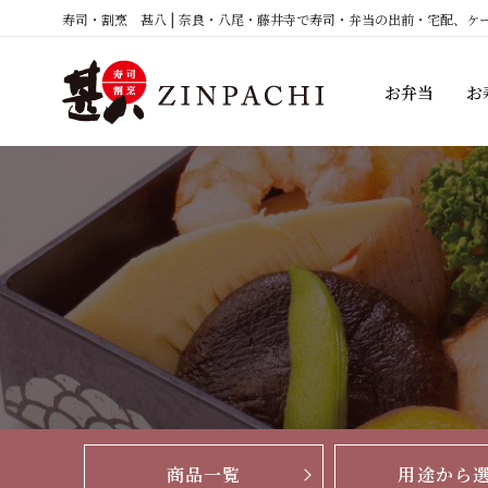
コ
寿司・割烹 甚八 | 奈良・八尾・藤井寺で寿司・弁当の出前・宅配、ケ
ン
テ
お弁当
お
ン
ツ
へ
ス
キ
ッ
プ
商品一覧
用途から