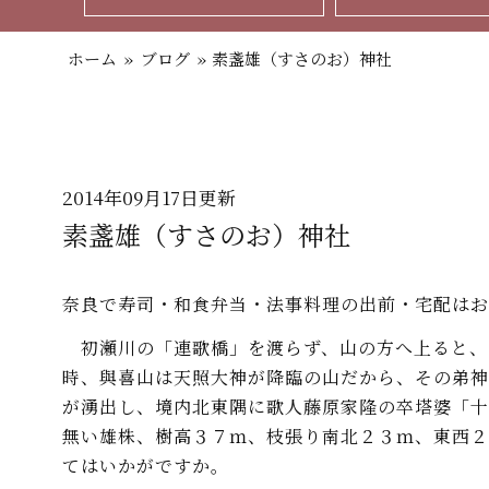
ホーム
»
ブログ
»
素盞雄（すさのお）神社
2014年09月17日更新
素盞雄（すさのお）神社
奈良で寿司・和食弁当・法事料理の出前・宅配はお
初瀬川の「連歌橋」を渡らず、山の方へ上ると、
時、與喜山は天照大神が降臨の山だから、その弟神
が湧出し、境内北東隅に歌人藤原家隆の卒塔婆「十
無い雄株、樹高３７ｍ、枝張り南北２３ｍ、東西２
てはいかがですか。