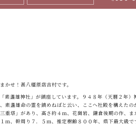
まかせ！甚八橿原店吉村です。
「素盞雄神社」が鎮座しています。９４８年（天暦２年）
、素盞雄命の霊を鎮めねばと云い、ここへ社殿を構えたの
三重塔」があり、高さ約４ｍ、花崗岩、鎌倉後期の作、ま
１ｍ、幹周り７．５ｍ、推定樹齢８００年、県下最大級で