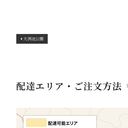
投
大渕池公園
稿
ナ
ビ
ゲ
ー
配達エリア・ご注文方法
シ
ョ
ン