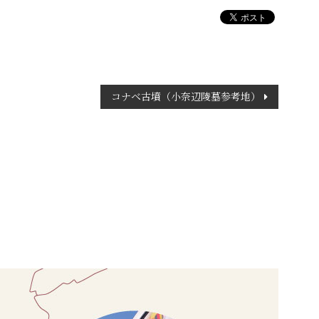
コナベ古墳（小奈辺陵墓参考地）