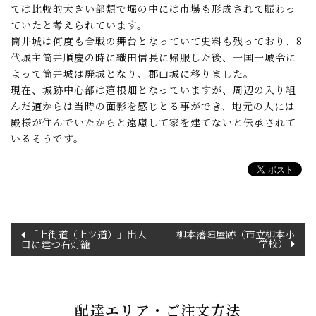
ては比較的大きい部類で堀の中には市場も形成されて賑わっ
ていたと考えられています。
筒井城は何度も合戦の舞台となっていて史料も残っており、8
代城主筒井順慶の時に織田信長に帰服した後、一国一城令に
よって筒井城は廃城となり、郡山城に移りました。
現在、城跡中心部は蓮根畑となっていますが、周辺の入り組
んだ道からは当時の面影を感じとる事ができ、地元の人には
殿様が住んでいたからと遠慮して家を建てないと伝承されて
いるそうです。
投
「上街道（上ツ道）」出入
柳本藩陣屋跡（市立柳本小
学校）
口に建つ石灯籠
稿
ナ
ビ
ゲ
配達エリア・ご注文方法
ー