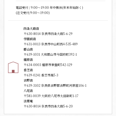
電話受付 / 9:00〜19:00 年中無休(年末年始除く)
(注文受付/9:00～19:00)
四条大路店
〒630-8014 奈良市四条大路5-6-29
学園前店
〒631-0013 奈良市中山町西4-535-489
郡山店
〒639-1031 大和郡山市今国府町392-1
橿原店
〒634-0003 橿原市常盤町542-129
香芝店
〒639-0241 香芝市高5-3
吉野店
〒639-3102 奈良県吉野郡吉野町河原屋106-1
八尾店
〒581-0039 大阪府八尾市太田新町1-17
法要庵
〒630-8014 奈良市四条大路5-6-20