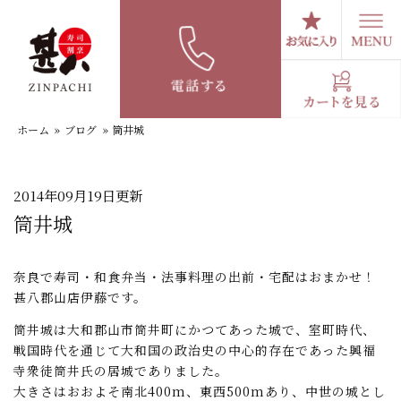
コ
ン
テ
スタッフブログ
ン
ツ
へ
ホーム
»
ブログ
»
筒井城
ス
キ
ッ
プ
2014年09月19日更新
筒井城
奈良で寿司・和食弁当・法事料理の出前・宅配はおまかせ！
甚八郡山店伊藤です。
筒井城は大和郡山市筒井町にかつてあった城で、室町時代、
戦国時代を通じて大和国の政治史の中心的存在であった興福
寺衆徒筒井氏の居城でありました。
大きさはおおよそ南北400m、東西500mあり、中世の城とし