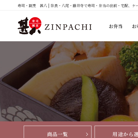
コ
寿司・割烹 甚八 | 奈良・八尾・藤井寺で寿司・弁当の出前・宅配、ケ
ン
テ
お弁当
お
ン
ツ
へ
ス
キ
ッ
プ
商品一覧
用途から