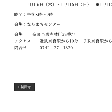
11月 6日（木）～11月16日（日） ※11月1
時間：午後8時～9時
会場：ならまちセンター
会場 奈良市東寺林町38番地
アクセス 近鉄奈良駅から10分 ＪＲ奈良駅から
問合せ 0742－27－1820
投
蟹満寺
稿
ナ
ビ