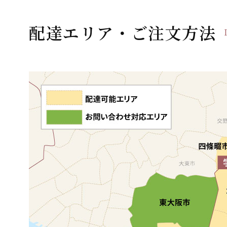
ゲ
ー
配達エリア・ご注文方法
シ
ョ
ン