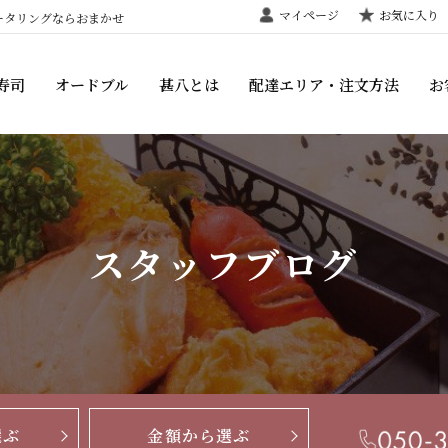
マイページ
お気に入り
ータリングならおまかせ
寿司
オードブル
甚八とは
配達エリア・注文方法
お
スタッフブログ
選ぶ
金額から選ぶ