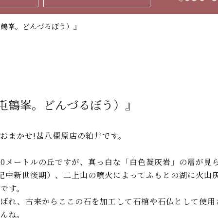
屯鶴峯。どんづるぼう）』
屯鶴峯。どんづるぼう）』
おまかせ!甚八橿原店の絈井です。
0メートルの丘ですが、真っ白な「白色凝灰岩」の層が見
第三紀中新世後期）、二上山の噴火によってふもとの湖に火
です。
呼ばれ、古来からここの石を加工して石棺や石仏として使用
んね。