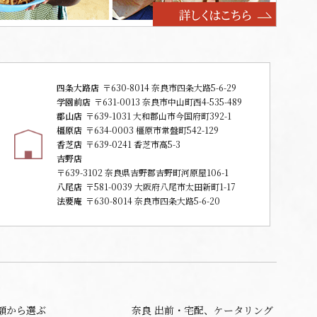
四条大路店
〒630-8014 奈良市四条大路5-6-29
学園前店
〒631-0013 奈良市中山町西4-535-489
郡山店
〒639-1031 大和郡山市今国府町392-1
橿原店
〒634-0003 橿原市常盤町542-129
香芝店
〒639-0241 香芝市高5-3
吉野店
〒639-3102 奈良県吉野郡吉野町河原屋106-1
八尾店
〒581-0039 大阪府八尾市太田新町1-17
法要庵
〒630-8014 奈良市四条大路5-6-20
額から選ぶ
奈良 出前・宅配、ケータリング