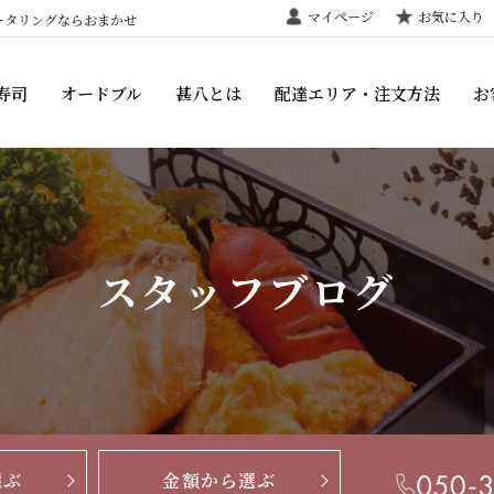
マイページ
お気に入り
ータリングならおまかせ
寿司
オードブル
甚八とは
配達エリア・注文方法
お
スタッフブログ
選ぶ
金額から選ぶ