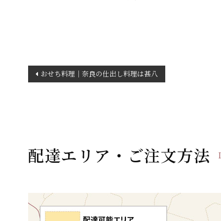
投
おせち料理｜奈良の仕出し料理は甚八
稿
ナ
ビ
ゲ
ー
配達エリア・ご注文方法
シ
ョ
ン