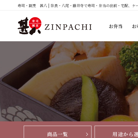
コ
寿司・割烹 甚八 | 奈良・八尾・藤井寺で寿司・弁当の出前・宅配、ケ
ン
テ
お弁当
お
ン
ツ
へ
ス
キ
ッ
プ
商品一覧
用途から