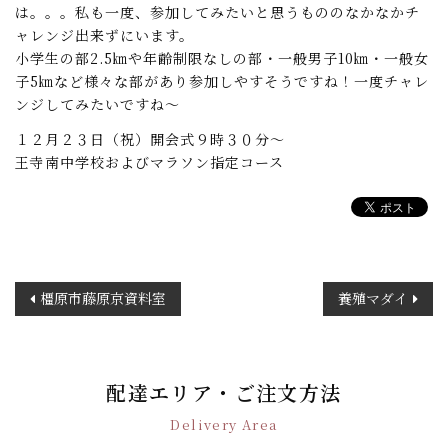
は。。。私も一度、参加してみたいと思うもののなかなかチ
ャレンジ出来ずにいます。
小学生の部2.5㎞や年齢制限なしの部・一般男子10㎞・一般女
子5㎞など様々な部があり参加しやすそうですね！一度チャレ
ンジしてみたいですね～
１２月２３日（祝）開会式９時３０分～
王寺南中学校およびマラソン指定コース
投
橿原市藤原京資料室
養殖マダイ
稿
ナ
ビ
ゲ
配達エリア・ご注文方法
ー
Delivery Area
シ