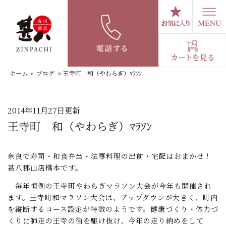
コ
ン
テ
スタッフブログ
ン
ツ
へ
ホーム
»
ブログ
»
王寺町 和（やわらぎ）ﾏﾗｿﾝ
ス
キ
ッ
プ
2014年11月27日更新
王寺町 和（やわらぎ）ﾏﾗｿﾝ
奈良で寿司・和食弁当・法事料理の出前・宅配はおまかせ！
甚八郡山店橋本です。
毎年恒例の王寺町やわらぎマラソン大会が今年も開催され
ます。王寺町和マラソン大会は、アップダウンが大きく、町内
を縦断するコース設定が特徴のようです。健康づくり・体力づ
くりに師走の王寺の街を駆け抜け、今年の走り納めをして