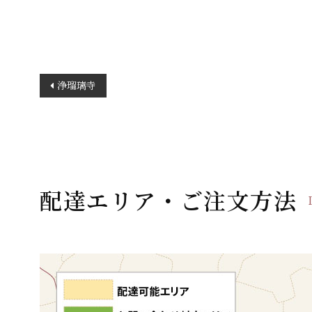
投
浄瑠璃寺
稿
ナ
ビ
ゲ
ー
配達エリア・ご注文方法
シ
ョ
ン