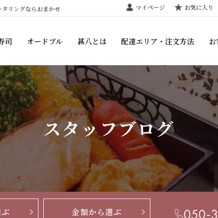
マイページ
お気に入り
ータリングならおまかせ
寿司
オードブル
甚八とは
配達エリア・注文方法
お
スタッフブログ
選ぶ
金額から選ぶ