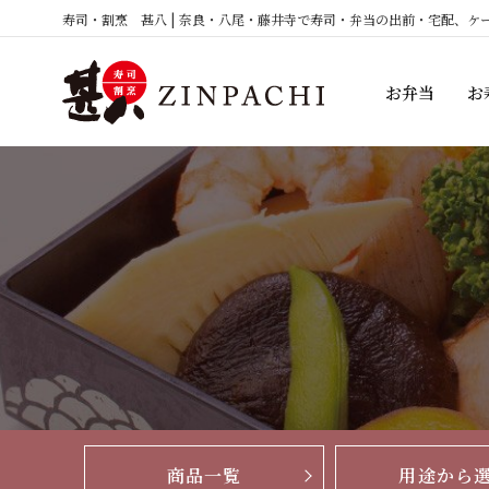
コ
寿司・割烹 甚八 | 奈良・八尾・藤井寺で寿司・弁当の出前・宅配、ケ
ン
テ
お弁当
お
ン
ツ
へ
ス
キ
ッ
プ
商品一覧
用途から