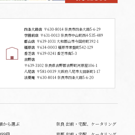
四条大路店
〒630-8014 奈良市四条大路5-6-29
学園前店
〒631-0013 奈良市中山町西4-535-489
郡山店
〒639-1031 大和郡山市今国府町392-1
橿原店
〒634-0003 橿原市常盤町542-129
香芝店
〒639-0241 香芝市高5-3
吉野店
〒639-3102 奈良県吉野郡吉野町河原屋106-1
八尾店
〒581-0039 大阪府八尾市太田新町1-17
法要庵
〒630-8014 奈良市四条大路5-6-20
額から選ぶ
奈良 出前・宅配、ケータリング
999円
京都 出前・宅配、ケータリング