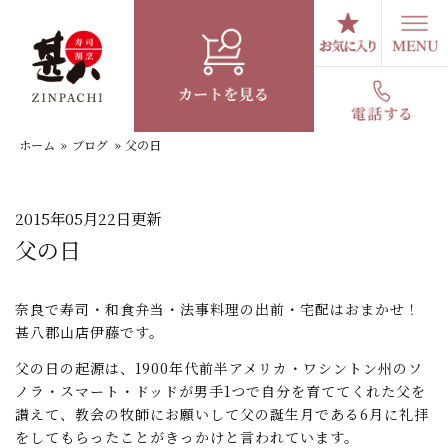
コ
ン
テ
スタッフブログ
ン
ツ
へ
ホーム
»
ブログ
»
父の日
ス
キ
ッ
プ
2015年05月22日更新
父の日
奈良で寿司・和食弁当・法事料理の出前・宅配はおまかせ！
甚八郡山店伊藤です。
父の日の起源は、1900年代前半アメリカ・ワシントン州のソ
ノラ・スマート・ドッドが男手1つで自分を育ててくれた父を
讃えて、教会の牧師にお願いして父の誕生月である6月に礼拝
をしてもらったことがきっかけと言われています。