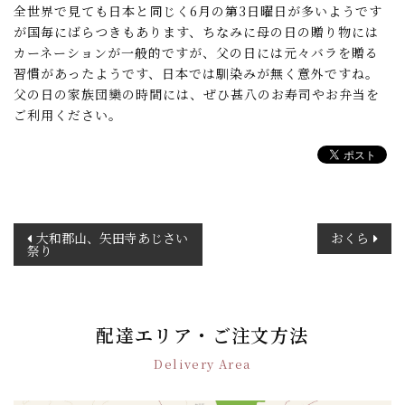
全世界で見ても日本と同じく6月の第3日曜日が多いようです
が国毎にばらつきもあります、ちなみに母の日の贈り物には
カーネーションが一般的ですが、父の日には元々バラを贈る
習慣があったようです、日本では馴染みが無く意外ですね。
父の日の家族団欒の時間には、ぜひ甚八のお寿司やお弁当を
ご利用ください。
投
大和郡山、矢田寺あじさい
おくら
祭り
稿
ナ
ビ
ゲ
配達エリア・ご注文方法
ー
シ
Delivery Area
ョ
ン