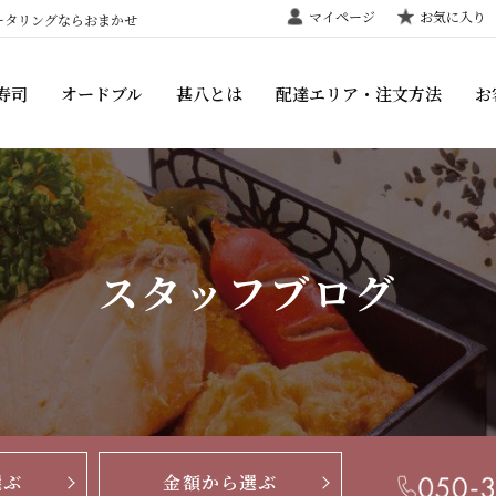
マイページ
お気に入り
ータリングならおまかせ
寿司
オードブル
甚八とは
配達エリア・注文方法
お
スタッフブログ
選ぶ
金額から選ぶ