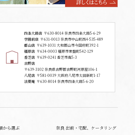
四条大路店
〒630-8014 奈良市四条大路5-6-29
学園前店
〒631-0013 奈良市中山町西4-535-489
郡山店
〒639-1031 大和郡山市今国府町392-1
橿原店
〒634-0003 橿原市常盤町542-129
香芝店
〒639-0241 香芝市高5-3
吉野店
〒639-3102 奈良県吉野郡吉野町河原屋106-1
八尾店
〒581-0039 大阪府八尾市太田新町1-17
法要庵
〒630-8014 奈良市四条大路5-6-20
額から選ぶ
奈良 出前・宅配、ケータリング