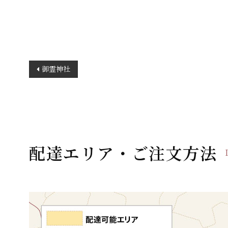
投
御霊神社
稿
ナ
ビ
ゲ
ー
配達エリア・ご注文方法
シ
ョ
ン