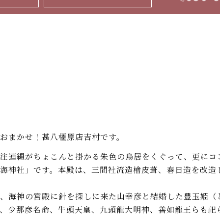
おまかせ！甚八橿原店吉村です。
注連縄がちょこんと掛かる朱色の鳥居をくぐって、更にコ
海神社」です。本殿は、三間社流造檜皮葺、春日造を改造
、海神の宮殿に針を探しに来た山幸彦と結婚した豊玉姫（
、少那彦名命、牛頭天皇、九頭龍大明神、善如龍王らも祀