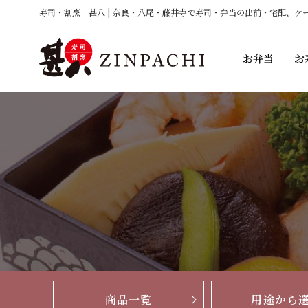
コ
寿司・割烹 甚八 | 奈良・八尾・藤井寺で寿司・弁当の出前・宅配、ケ
ン
テ
お弁当
お
ン
ツ
へ
ス
キ
ッ
プ
商品一覧
用途から