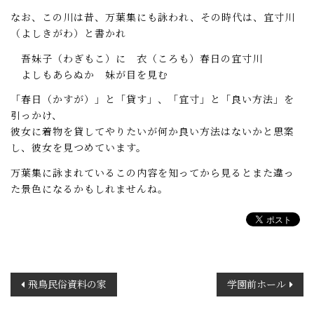
なお、この川は昔、万葉集にも詠われ、その時代は、宜寸川
（よしきがわ）と書かれ
吾妹子（わぎもこ）に 衣（ころも）春日の宜寸川
よしもあらぬか 妹が目を見む
「春日（かすが）」と「貸す」、「宜寸」と「良い方法」を
引っかけ、
彼女に着物を貸してやりたいが何か良い方法はないかと思案
し、彼女を見つめています。
万葉集に詠まれているこの内容を知ってから見るとまた違っ
た景色になるかもしれませんね。
投
飛鳥民俗資料の家
学園前ホール
稿
ナ