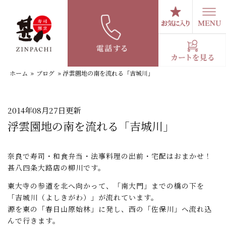
コ
ン
テ
スタッフブログ
ン
ツ
へ
ホーム
»
ブログ
»
浮雲園地の南を流れる「吉城川」
ス
キ
ッ
プ
2014年08月27日更新
浮雲園地の南を流れる「吉城川」
奈良で寿司・和食弁当・法事料理の出前・宅配はおまかせ！
甚八四条大路店の柳川です。
東大寺の参道を北へ向かって、「南大門」までの橋の下を
「吉城川（よしきがわ）」が流れています。
源を東の「春日山原始林」に発し、西の「佐保川」へ流れ込
んで行きます。