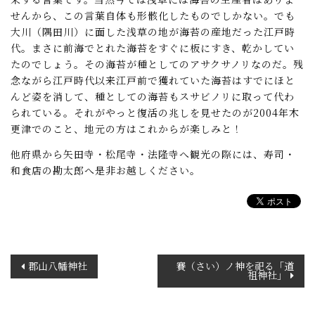
せんから、この言葉自体も形骸化したものでしかない。でも
大川（隅田川）に面した浅草の地が海苔の産地だった江戸時
代。まさに前海でとれた海苔をすぐに板にすき、乾かしてい
たのでしょう。その海苔が種としてのアサクサノリなのだ。残
念ながら江戸時代以来江戸前で獲れていた海苔はすでにほと
んど姿を消して、種としての海苔もスサビノリに取って代わ
られている。それがやっと復活の兆しを見せたのが2004年木
更津でのこと、地元の方はこれからが楽しみと！
他府県から矢田寺・松尾寺・法隆寺へ観光の際には、寿司・
和食店の勘太郎へ是非お越しください。
投
郡山八幡神社
賽（さい）ノ神を祀る「道
祖神社」
稿
ナ
ビ