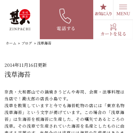
コ
ン
テ
スタッフブログ
ン
ツ
へ
ホーム
»
ブログ
»
浅草海苔
ス
キ
ッ
プ
2014年11月16日更新
浅草海苔
奈良・大和郡山での鍋焼きうどんや寿司、会席・法事料理は
当店で！勘太郎の店長小島です。
浅草を散策していますと今でも海苔乾物の店には「東京名物
浅草海苔」という文字が掲げています。この場合の「浅草海
苔」は生海苔を板海苔に生産した、その嚆矢であるところの
浅草。その浅草で生産されていた海苔を名産としたものに由
来する言葉です。当然今では浅草には海苔の生産者はありま