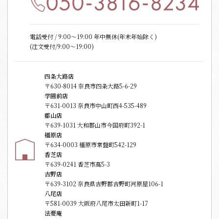
電話受付 / 9:00〜19:00 年中無休(年末年始除く)
(注文受付/9:00～19:00)
四条大路店
〒630-8014 奈良市四条大路5-6-29
学園前店
〒631-0013 奈良市中山町西4-535-489
郡山店
〒639-1031 大和郡山市今国府町392-1
橿原店
〒634-0003 橿原市常盤町542-129
香芝店
〒639-0241 香芝市高5-3
吉野店
〒639-3102 奈良県吉野郡吉野町河原屋106-1
八尾店
〒581-0039 大阪府八尾市太田新町1-17
法要庵