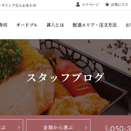
マイページ
お気に入り
ータリングならおまかせ
寿司
オードブル
甚八とは
配達エリア・注文方法
お
スタッフブログ
選ぶ
金額から選ぶ