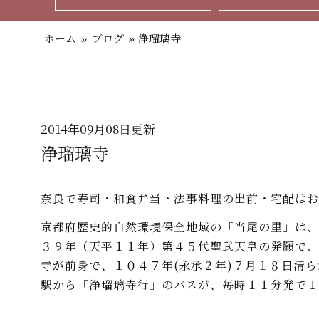
ホーム
»
ブログ
»
浄瑠璃寺
2014年09月08日更新
浄瑠璃寺
奈良で寿司・和食弁当・法事料理の出前・宅配はお
京都府歴史的自然環境保全地域の「当尾の里」は、
３９年（天平１１年）第４５代聖武天皇の発願で、
寺が前身で、１０４７年(永承２年)７月１８日清
駅から「浄瑠璃寺行」のバスが、毎時１１分発で１