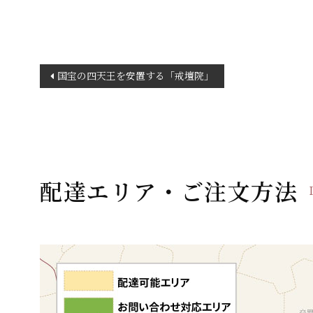
投
国宝の四天王を安置する「戒壇院」
稿
ナ
ビ
ゲ
ー
配達エリア・ご注文方法
シ
ョ
ン