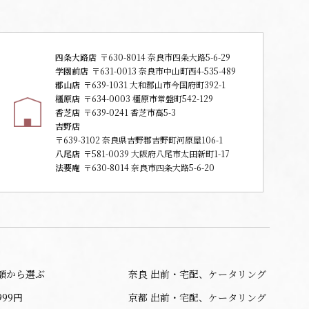
四条大路店
〒630-8014 奈良市四条大路5-6-29
学園前店
〒631-0013 奈良市中山町西4-535-489
郡山店
〒639-1031 大和郡山市今国府町392-1
橿原店
〒634-0003 橿原市常盤町542-129
香芝店
〒639-0241 香芝市高5-3
吉野店
〒639-3102 奈良県吉野郡吉野町河原屋106-1
八尾店
〒581-0039 大阪府八尾市太田新町1-17
法要庵
〒630-8014 奈良市四条大路5-6-20
額から選ぶ
奈良 出前・宅配、ケータリング
999円
京都 出前・宅配、ケータリング