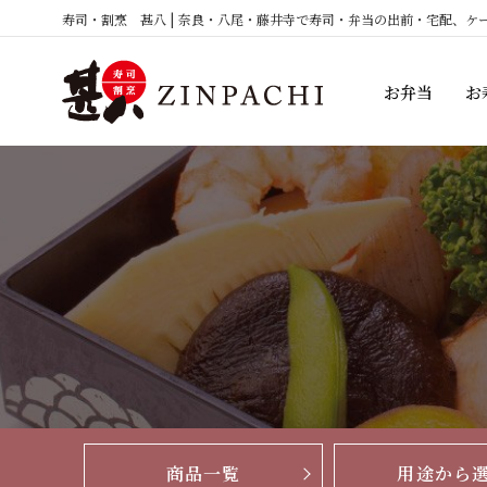
コ
寿司・割烹 甚八 | 奈良・八尾・藤井寺で寿司・弁当の出前・宅配、ケ
ン
テ
お弁当
お
ン
ツ
へ
ス
キ
ッ
プ
商品一覧
用途から