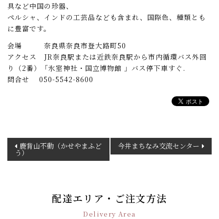
具など中国の珍器、
ペルシャ、インドの工芸品なども含まれ、国際色、種類とも
に豊富です。
会場 奈良県奈良市登大路町50
アクセス JR奈良駅または近鉄奈良駅から市内循環バス外回
り（2番）「氷室神社・国立博物館 」バス停下車すぐ.
問合せ 050-5542-8600
投
鹿背山不動（かせやまふど
今井まちなみ交流センター
う）
稿
ナ
ビ
ゲ
配達エリア・ご注文方法
ー
シ
Delivery Area