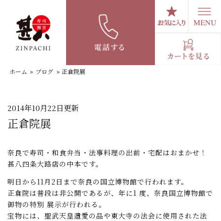
コ
ン
テ
スタッフブログ
ン
ツ
へ
ホーム
»
ブログ
»
正倉院展
ス
キ
ッ
プ
2014年10月22日更新
正倉院展
奈良で寿司・和食弁当・法事料理の出前・宅配はおまかせ！
甚八四条大路店の中本です。
明日から11月2日まで奈良の国立博物館で行われます。
正倉院は普段は非公開であるが、年に1 度、奈良国立博物館で
御物の特別 展示が行われる。
宝物には、聖武天皇遺愛の品や東大寺の法会に使用された法