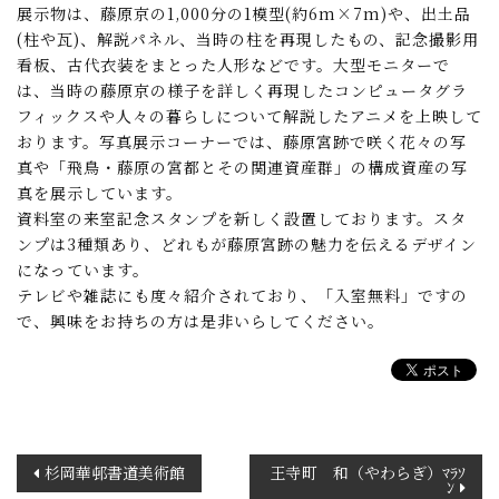
展示物は、藤原京の1,000分の1模型(約6m×7m)や、出土品
(柱や瓦)、解説パネル、当時の柱を再現したもの、記念撮影用
看板、古代衣装をまとった人形などです。大型モニターで
は、当時の藤原京の様子を詳しく再現したコンピュータグラ
フィックスや人々の暮らしについて解説したアニメを上映して
おります。写真展示コーナーでは、藤原宮跡で咲く花々の写
真や「飛鳥・藤原の宮都とその関連資産群」の構成資産の写
真を展示しています。
資料室の来室記念スタンプを新しく設置しております。スタ
ンプは3種類あり、どれもが藤原宮跡の魅力を伝えるデザイン
になっています。
テレビや雑誌にも度々紹介されており、「入室無料」ですの
で、興味をお持ちの方は是非いらしてください。
投
杉岡華邨書道美術館
王寺町 和（やわらぎ）ﾏﾗｿ
ﾝ
稿