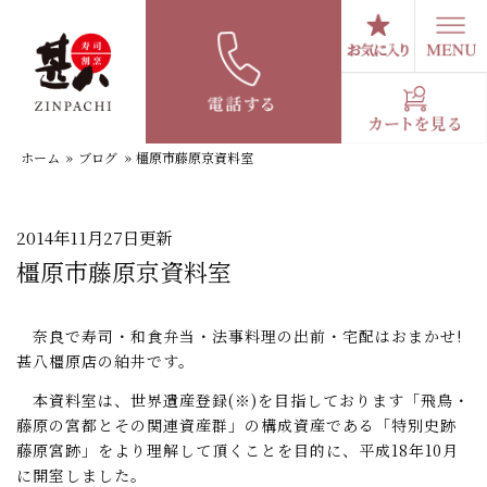
コ
ン
テ
スタッフブログ
ン
ツ
へ
ホーム
»
ブログ
»
橿原市藤原京資料室
ス
キ
ッ
プ
2014年11月27日更新
橿原市藤原京資料室
奈良で寿司・和食弁当・法事料理の出前・宅配はおまかせ!
甚八橿原店の絈井です。
本資料室は、世界遺産登録(※)を目指しております「飛鳥・
藤原の宮都とその関連資産群」の構成資産である「特別史跡
藤原宮跡」をより理解して頂くことを目的に、平成18年10月
に開室しました。