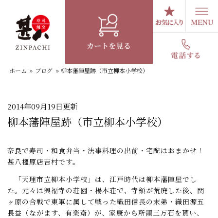
コ
ン
テ
スタッフブログ
ン
ツ
へ
ホーム
»
ブログ
»
柳本藩陣屋跡（市立柳本小学校）
ス
キ
ッ
プ
2014年09月19日更新
柳本藩陣屋跡（市立柳本小学校）
奈良で寿司・和食弁当・法事料理の出前・宅配はおまかせ！
甚八橿原店吉村です。
「天理市立柳本小学校」は、江戸時代は柳本藩陣屋でし
た。元々は興福寺の荘園・楊本荘で、寺領が荒廃した後、関
ヶ原の合戦で東軍に属して戦った織田信長の末弟・織田源五
長益（ながます、有楽斎）が、家康から所領三万石を貰い、