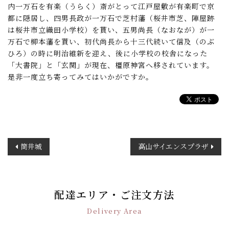
内一万石を有楽（うらく）斎がとって江戸屋敷が有楽町で京
都に隠居し、四男長政が一万石で芝村藩（桜井市芝、陣屋跡
は桜井市立織田小学校）を貰い、五男尚長（なおなが）が一
万石で柳本藩を貰い、初代尚長から十三代続いて信及（のぶ
ひろ）の時に明治維新を迎え、後に小学校の校舎になった
「大書院」と「玄関」が現在、橿原神宮へ移されています。
是非一度立ち寄ってみてはいかがですか。
投
筒井城
高山サイエンスプラザ
稿
ナ
ビ
ゲ
配達エリア・ご注文方法
ー
Delivery Area
シ
ョ