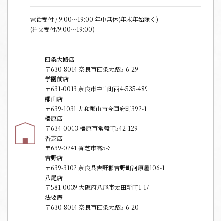
電話受付 / 9:00〜19:00 年中無休(年末年始除く)
(注文受付/9:00～19:00)
四条大路店
〒630-8014 奈良市四条大路5-6-29
学園前店
〒631-0013 奈良市中山町西4-535-489
郡山店
〒639-1031 大和郡山市今国府町392-1
橿原店
〒634-0003 橿原市常盤町542-129
香芝店
〒639-0241 香芝市高5-3
吉野店
〒639-3102 奈良県吉野郡吉野町河原屋106-1
八尾店
〒581-0039 大阪府八尾市太田新町1-17
法要庵
〒630-8014 奈良市四条大路5-6-20