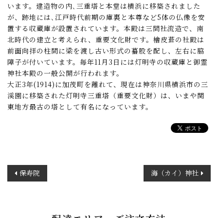
います。建造物の内､三重塔と本堂は横浜に移築されました
が、跡地には､江戸時代前期の庫裏と本尊など5体の仏像を安
置する収蔵庫が設置されています。本殿は三間社流造で、南
北時代の建立と考えられ、重要文化財です。檜皮葺の社殿は
前面向拝の柱間に梁を渡し古い形式の蟇股を配し、左右に脇
障子が付いています。毎年11月3日には灯明寺の収蔵庫と御霊
神社本殿の一般公開が行われます。
大正3年(1914)に加茂町を離れて、現在は神奈川県横浜市の三
溪園に移築された灯明寺三重塔（重要文化財）は、いまや関
東地方最古の塔として有名になっています。
投
保寿院
海（カイ）神社
稿
ナ
ビ
ゲ