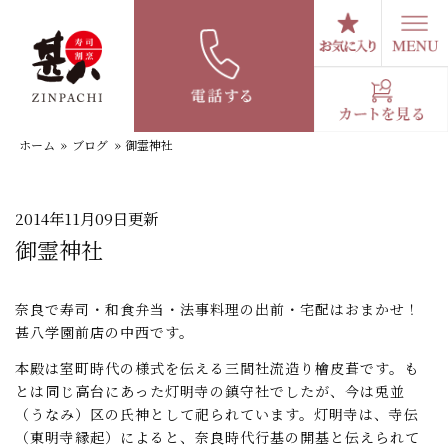
コ
ン
テ
スタッフブログ
ン
ツ
へ
ホーム
»
ブログ
»
御霊神社
ス
キ
ッ
プ
2014年11月09日更新
御霊神社
奈良で寿司・和食弁当・法事料理の出前・宅配はおまかせ！
甚八学園前店の中西です。
本殿は室町時代の様式を伝える三間社流造り檜皮葺です。も
とは同じ高台にあった灯明寺の鎮守社でしたが、今は兎並
（うなみ）区の氏神として祀られています。灯明寺は、寺伝
（東明寺縁起）によると、奈良時代行基の開基と伝えられて