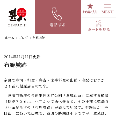
コ
ン
テ
スタッフブログ
ン
ツ
へ
ホーム
»
ブログ
»
布施城跡
ス
キ
ッ
プ
2014年11月11日更新
布施城跡
奈良で寿司・和食・弁当・法事料理の出前・宅配はおまか
せ！甚八橿原店吉村です。
葛城市新庄の金剛生駒国定公園「葛城山系」に属する横峰
（標高７２６ｍ）へ向かって西へ登ると、その手前に標高５
００ｍ足らずの「布施城跡」が聳えています。布施氏が「寺
口山」に築いた山城で、築城の時期は不明ですが、城域は、