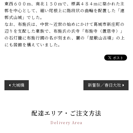
東西６００ｍ、南北１５０ｍで、標高４８４ｍに築かれた主
郭を中心として、細い尾根上に階段状の曲輪を配置した「連
郭式山城」でした。
なお、布施氏は、中世～近世の始めにかけて葛城市新庄町の
辺りを支配した豪族で、布施氏の氏寺「布施寺（置恩寺）」
の石灯籠に布施行國の名が刻まれ、麓の「屋敷山古墳」の上
にも居館を構えていました。
投
大城橋
新嘗祭／春日大社
稿
ナ
ビ
ゲ
配達エリア・ご注文方法
ー
Delivery Area
シ
ョ