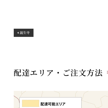
投
誕生寺
稿
ナ
ビ
ゲ
ー
配達エリア・ご注文方法
シ
ョ
ン