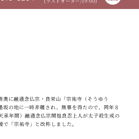
(ラストオーダー/19:00)
側奧に融通念仏宗・良栄山「宗祐寺（そうゆう
墨坂の地に一時非難され、無事を得たので、同年８
天承年間）融通念仏宗開祖良忍上人が太子殺生戒の
援で「宗祐寺」と改称しました。