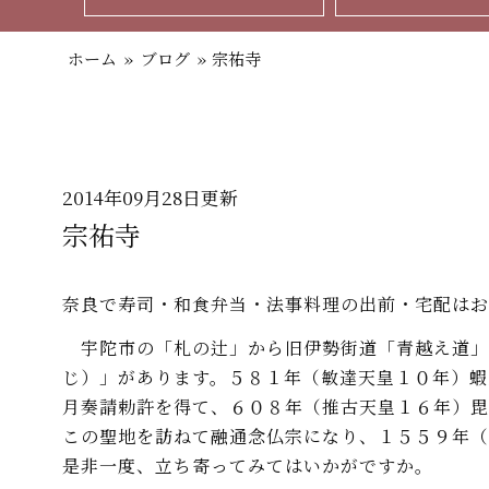
ホーム
»
ブログ
»
宗祐寺
2014年09月28日更新
宗祐寺
奈良で寿司・和食弁当・法事料理の出前・宅配はお
宇陀市の「札の辻」から旧伊勢街道「青越え道」
じ）」があります。５８１年（敏達天皇１０年）蝦
月奏請勅許を得て、６０８年（推古天皇１６年）
この聖地を訪ねて融通念仏宗になり、１５５９年（
是非一度、立ち寄ってみてはいかがですか。