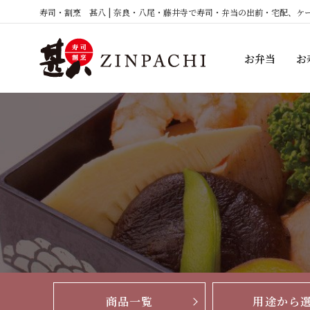
コ
寿司・割烹 甚八 | 奈良・八尾・藤井寺で寿司・弁当の出前・宅配、ケ
ン
テ
お弁当
お
ン
ツ
へ
ス
キ
ッ
プ
商品一覧
用途から