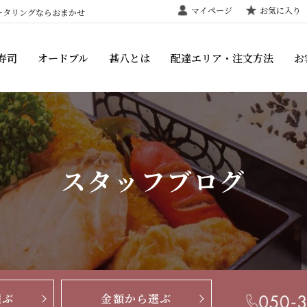
マイページ
お気に入り
ータリングならおまかせ
寿司
オードブル
甚八とは
配達エリア・注文方法
お
スタッフブログ
選ぶ
金額から選ぶ