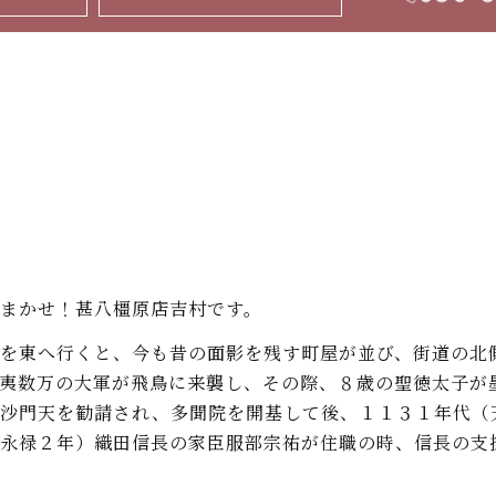
まかせ！甚八橿原店吉村です。
を東へ行くと、今も昔の面影を残す町屋が並び、街道の北
夷数万の大軍が飛鳥に来襲し、その際、８歳の聖徳太子が
毘沙門天を勧請され、多聞院を開基して後、１１３１年代（
永禄２年）織田信長の家臣服部宗祐が住職の時、信長の支