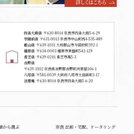
四条大路店
〒630-8014 奈良市四条大路5-6-29
学園前店
〒631-0013 奈良市中山町西4-535-489
郡山店
〒639-1031 大和郡山市今国府町392-1
橿原店
〒634-0003 橿原市常盤町542-129
香芝店
〒639-0241 香芝市高5-3
吉野店
〒639-3102 奈良県吉野郡吉野町河原屋106-1
八尾店
〒581-0039 大阪府八尾市太田新町1-17
法要庵
〒630-8014 奈良市四条大路5-6-20
額から選ぶ
奈良 出前・宅配、ケータリング