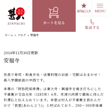
コ
ン
テ
スタッフブログ
ン
ツ
へ
ホーム
»
ブログ
»
安福寺
ス
キ
ッ
プ
2014年11月30日更新
安福寺
奈良で寿司・和食弁当・法事料理の出前・宅配はおまかせ！
甚八学園前店の中西です。
本尊の「阿弥陀如来像」は東大寺・興福寺を焼き打ちにした
平重衡が文治元年（1185年）6月、木津川河原で最後に拝んだ
引導仏と伝えられています。本堂は村人が平重衡を哀れんだ
ので「哀堂(あわんどう)」と呼ばれており、200～300年後重