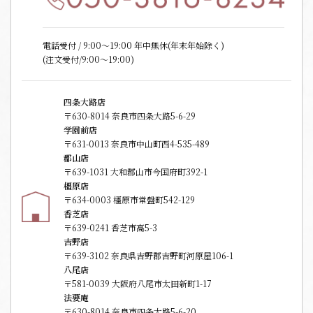
電話受付 / 9:00〜19:00 年中無休(年末年始除く)
(注文受付/9:00～19:00)
四条大路店
〒630-8014 奈良市四条大路5-6-29
学園前店
〒631-0013 奈良市中山町西4-535-489
郡山店
〒639-1031 大和郡山市今国府町392-1
橿原店
〒634-0003 橿原市常盤町542-129
香芝店
〒639-0241 香芝市高5-3
吉野店
〒639-3102 奈良県吉野郡吉野町河原屋106-1
八尾店
〒581-0039 大阪府八尾市太田新町1-17
法要庵
〒630-8014 奈良市四条大路5-6-20