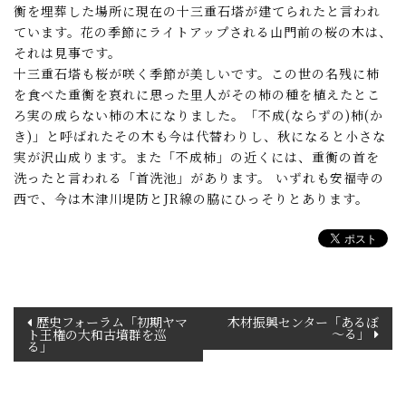
衡を埋葬した場所に現在の十三重石塔が建てられたと言われ
ています。花の季節にライトアップされる山門前の桜の木は、
それは見事です。
十三重石塔も桜が咲く季節が美しいです。この世の名残に柿
を食べた重衡を哀れに思った里人がその柿の種を植えたとこ
ろ実の成らない柿の木になりました。「不成(ならずの)柿(か
き)」と呼ばれたその木も今は代替わりし、秋になると小さな
実が沢山成ります。また「不成柿」の近くには、重衡の首を
洗ったと言われる「首洗池」があります。 いずれも安福寺の
西で、今は木津川堤防とJR線の脇にひっそりとあります。
投
歴史フォーラム「初期ヤマ
木材振興センター「あるぼ
～る」
ト王権の大和古墳群を巡
稿
る」
ナ
ビ
ゲ