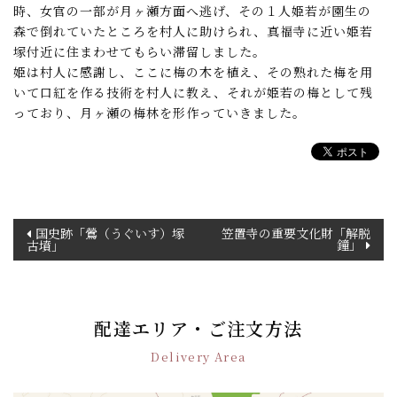
時、女官の一部が月ヶ瀬方面へ逃げ、その１人姫若が園生の
森で倒れていたところを村人に助けられ、真福寺に近い姫若
塚付近に住まわせてもらい滞留しました。
姫は村人に感謝し、ここに梅の木を植え、その熟れた梅を用
いて口紅を作る技術を村人に教え、それが姫若の梅として残
っており、月ヶ瀬の梅林を形作っていきました。
投
国史跡「鶯（うぐいす）塚
笠置寺の重要文化財「解脱
鐘」
古墳」
稿
ナ
ビ
ゲ
配達エリア・ご注文方法
ー
シ
Delivery Area
ョ
ン