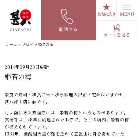
コ
ン
テ
スタッフブログ
ン
ツ
へ
ホーム
»
ブログ
»
姫若の梅
ス
キ
ッ
プ
2014年09月23日更新
姫若の梅
奈良で寿司・和食弁当・法事料理の出前・宅配はおまかせ！
甚八郡山店伊藤です。
月ヶ瀬にある真福寺には、姫若の梅というものがあります。
真福寺は1178年に創建されたお寺で、そこの境内に姫若の梅
が植えられています。
1331年、後醍醐天皇が難を逃れて笠置山に身を寄せていた