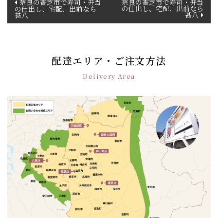
奈良の香芝市で寿司・弁当
奈良の香芝市で寿司・弁当
の仕出し、宅配、出前なら
の仕出し、宅配、出前なら
稿
甚八
甚八
ナ
ビ
ゲ
ー
配達エリア・ご注文方法
シ
Delivery Area
ョ
ン