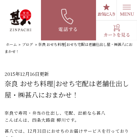
コ
ン
テ
スタッフブログ
ン
ツ
へ
ホーム
»
ブログ
»
奈良 おせち料理|おせち宅配は老舗仕出し屋・㈱甚八にお
ス
まかせ！
キ
ッ
プ
2015年12月16日更新
奈良 おせち料理|おせち宅配は老舗仕出し
屋・㈱甚八におまかせ！
奈良で寿司・弁当の仕出し、宅配、出前なら甚八
こんばんは、四条大路店 柳川です。
甚八では、12月31日におせちのお届けサービスを行っており