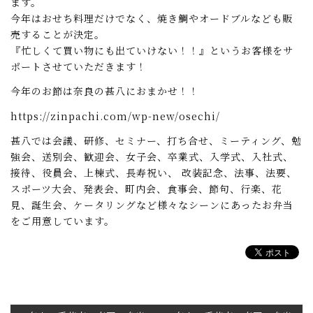
ます。
今年はおせち料理だけでなく、焼き鯛やオードブルなども販
売することが決定。
『忙しくて買い物にも出ていけない！！』というお客様をサ
ポートさせていただきます！
今年のお節は奈良の甚八におまかせ！！
https://zinpachi.com/wp-new/osechi/
甚八では会議、研修、セミナー、打ち合せ、ミーティング、勉
強会、送別会、歓迎会、女子会、卒業式、入学式、入社式、
接待、役員会、上棟式、長寿祝い、 改装記念、法事、法要、
スポーツ大会、発表会、町内会、食事会、節句、行楽、花
見、誕生会、ケータリングなど様々なシーンにあったお弁当
をご用意しています。
投