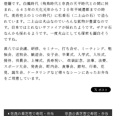
燈籠です。白鳳時代（飛鳥時代と奈良の天平時代との間に挟
まれ、６４５年の大化元年から７１０年平城遷都までの時
代、美術史上の１つの時代）に松香石（二上山の石）で造ら
れています。二上山は火山なのでいろんな鉱物が豊富なので
す。日本ではとれないサファイアが採れたようです。ザクロ石
なんかも採れるようです。一度火山としても探索も面白そう
ですね。
甚八では会議、研修、セミナー、打ち合せ、ミーティング、勉
強会、送別会、歓迎会、女子会、卒業式、入学式、入社式、
接待、役員会、上棟式、長寿祝い、 改装記念、法事、法要、
スポーツ大会、発表会、町内会、食事会、節句、行楽、花
見、誕生会、ケータリングなど様々なシーンにあったお弁当
をご用意しています。
投
奈良の香芝市で寿司・弁当
奈良の香芝市で寿司・弁当