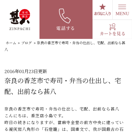
コ
ン
テ
スタッフブログ
ン
ツ
へ
ホーム
»
ブログ
»
奈良の香芝市で寿司・弁当の仕出し、宅配、出前なら甚
ス
八
キ
ッ
プ
2016年01月23日更新
奈良の香芝市で寿司・弁当の仕出し、宅
配、出前なら甚八
奈良の香芝市で寿司・弁当の仕出し、宅配、出前なら甚八
こんにちは、香芝店小島です。
昨日の続きになりますが、當麻寺金堂の前方中央に建ってい
る凝灰岩八角形の「石燈籠」は、国重文で、我が国最古の石