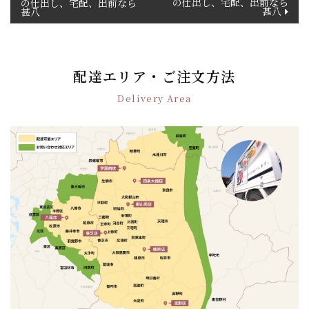
の仕出し、宅配、出前なら
の仕出し、宅配、出前なら
稿
甚八
甚八
ナ
ビ
ゲ
ー
配達エリア・ご注文方法
シ
Delivery Area
ョ
ン