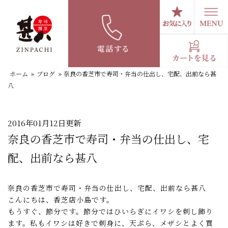
コ
ン
テ
スタッフブログ
ン
ツ
へ
ホーム
»
ブログ
»
奈良の香芝市で寿司・弁当の仕出し、宅配、出前なら甚
ス
八
キ
ッ
プ
2016年01月12日更新
奈良の香芝市で寿司・弁当の仕出し、宅
配、出前なら甚八
奈良の香芝市で寿司・弁当の仕出し、宅配、出前なら甚八
こんにちは、香芝店小島です。
もうすぐ、節分です。節分ではひいらぎにイワシを刺し飾り
ます。私もイワシは好きで刺身に、天ぷら、メザシとよく買