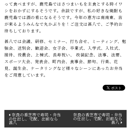
って食べますが、鹿児島ではさつまいもを主食とする時イワ
シをおかずにするそうです。余談ですが、私の好きな焼酎も
鹿児島では酒の肴になるそうです。今年の恵方は南南東、吉
が来るようみんなで丸かぶりを！ご注文は甚八で、ご予約お
待ちしております。
甚八では会議、研修、セミナー、打ち合せ、ミーティング、勉
強会、送別会、歓迎会、女子会、卒業式、入学式、入社式、
接待、役員会、上棟式、長寿祝い、 改装記念、法事、法要、
スポーツ大会、発表会、町内会、食事会、節句、行楽、花
見、誕生会、ケータリングなど様々なシーンにあったお弁当
をご用意しています。
投
奈良の香芝市で寿司・弁当
奈良の香芝市で寿司・弁当
の仕出し、宅配、出前なら
の仕出し、宅配、出前なら
稿
甚八
甚八
ナ