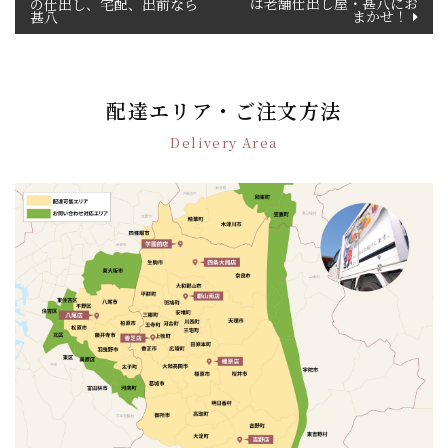
は老舗仕出し屋・甚八にお
の仕出し、宅配、出前なら
稿
まかせ！
甚八
ナ
ビ
ゲ
ー
配達エリア・ご注文方法
シ
Delivery Area
ョ
ン