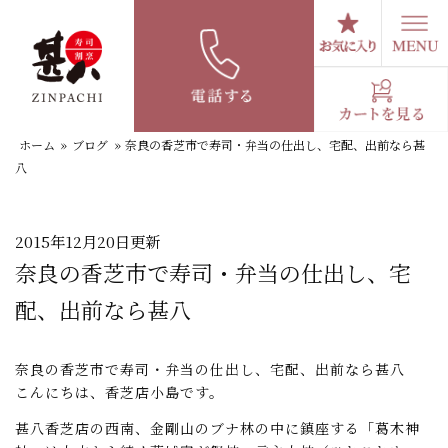
コ
ン
テ
スタッフブログ
ン
ツ
へ
ホーム
»
ブログ
»
奈良の香芝市で寿司・弁当の仕出し、宅配、出前なら甚
ス
八
キ
ッ
プ
2015年12月20日更新
奈良の香芝市で寿司・弁当の仕出し、宅
配、出前なら甚八
奈良の香芝市で寿司・弁当の仕出し、宅配、出前なら甚八
こんにちは、香芝店小島です。
甚八香芝店の西南、金剛山のブナ林の中に鎮座する「葛木神