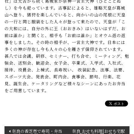
社」は太古から続く葛城家が祭神一言主大神（ひとことぬ
し）を今も祀っています。古事記によると、雄略天皇が葛城
山へ登り、猪狩を楽しんでいると、向かいの山の尾根に天皇
の一行と同じ服装をした人々が登って来たので、天皇が「こ
の大和には、自分の外に王（おおきみ）はいないはずだ、お
前は誰か」と聞くと、相手も「お前は誰か」とオウム返の返
事をしました。その時の相手が、一言主大神です。日本には
多くの神が存在し今も人々の心を離さず信仰されています。
甚八では会議、研修、セミナー、打ち合せ、ミーティング、勉
強会、送別会、歓迎会、女子会、卒業式、入学式、入社式、
接待、役員会、上棟式、長寿祝い、 改装記念、法事、法要、
スポーツ大会、発表会、町内会、食事会、節句、行楽、花
見、誕生会、ケータリングなど様々なシーンにあったお弁当
をご用意しています。
投
奈良の香芝市で寿司・弁当
奈良 おせち料理|おせち宅配