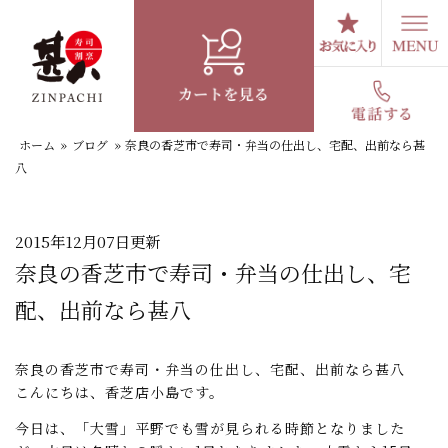
コ
ン
テ
スタッフブログ
ン
ツ
へ
ホーム
»
ブログ
»
奈良の香芝市で寿司・弁当の仕出し、宅配、出前なら甚
ス
八
キ
ッ
プ
2015年12月07日更新
奈良の香芝市で寿司・弁当の仕出し、宅
配、出前なら甚八
奈良の香芝市で寿司・弁当の仕出し、宅配、出前なら甚八
こんにちは、香芝店小島です。
今日は、「大雪」平野でも雪が見られる時節となりました