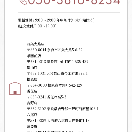
電話受付 / 9:00〜19:00 年中無休(年末年始除く)
(注文受付/9:00～19:00)
四条大路店
〒630-8014 奈良市四条大路5-6-29
学園前店
〒631-0013 奈良市中山町西4-535-489
郡山店
〒639-1031 大和郡山市今国府町392-1
橿原店
〒634-0003 橿原市常盤町542-129
香芝店
〒639-0241 香芝市高5-3
吉野店
〒639-3102 奈良県吉野郡吉野町河原屋106-1
八尾店
〒581-0039 大阪府八尾市太田新町1-17
法要庵