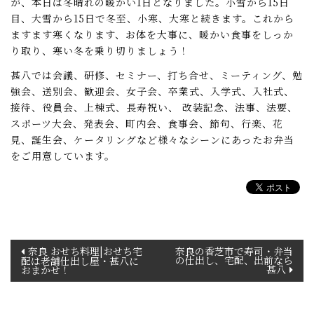
が、本日は冬晴れの暖かい1日となりました。小雪から15日
目、大雪から15日で冬至、小寒、大寒と続きます。これから
ますます寒くなります、お体を大事に、暖かい食事をしっか
り取り、寒い冬を乗り切りましょう！
甚八では会議、研修、セミナー、打ち合せ、ミーティング、勉
強会、送別会、歓迎会、女子会、卒業式、入学式、入社式、
接待、役員会、上棟式、長寿祝い、 改装記念、法事、法要、
スポーツ大会、発表会、町内会、食事会、節句、行楽、花
見、誕生会、ケータリングなど様々なシーンにあったお弁当
をご用意しています。
投
奈良 おせち料理|おせち宅
奈良の香芝市で寿司・弁当
の仕出し、宅配、出前なら
配は老舗仕出し屋・甚八に
稿
甚八
おまかせ！
ナ
ビ
ゲ