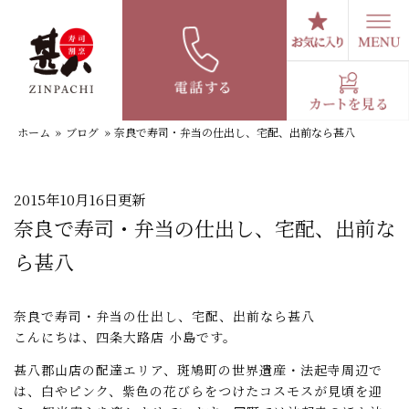
コ
ン
テ
スタッフブログ
ン
ツ
へ
ホーム
»
ブログ
»
奈良で寿司・弁当の仕出し、宅配、出前なら甚八
ス
キ
ッ
プ
2015年10月16日更新
奈良で寿司・弁当の仕出し、宅配、出前な
ら甚八
奈良で寿司・弁当の仕出し、宅配、出前なら甚八
こんにちは、四条大路店 小島です。
甚八郡山店の配達エリア、斑鳩町の世界遺産・法起寺周辺で
は、白やピンク、紫色の花びらをつけたコスモスが見頃を迎