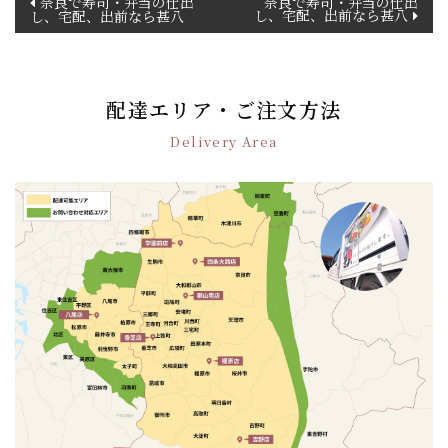
奈良で寿司・弁当の仕出
奈良で寿司・弁当の仕出
し、宅配、出前なら甚八
し、宅配、出前なら甚八
稿
ナ
ビ
ゲ
配達エリア・ご注文方法
ー
シ
Delivery Area
ョ
ン