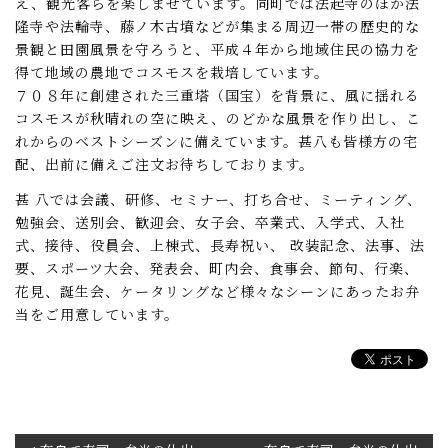
え、観光客らを楽しませています。同町では法起寺のほか法
隆寺や法輪寺、藤ノ木古墳などが集まる周辺一帯の歴史的な
景観と田園風景を守ろうと、平成４年から地域住民の協力を
得て地域の農地でコスモスを栽培しています。
７０８年に創建された三重塔（国宝）を背景に、風に揺れる
コスモスが秋晴れの空に映え、のどかな風景を作り出し、こ
れからのベストシーズンに備えています。甚八も皆様方の宅
配、出前に備えご注文お待ちしております。
甚 八では会議、研修、セミナー、打ち合せ、ミーティング、
勉強会、送別会、歓迎会、女子会、卒業式、入学式、入社
式、接待、役員会、上棟式、長寿祝い、 改装記念、法事、法
要、スポーツ大会、発表会、町内会、食事会、節句、行楽、
花見、誕生会、ケータリングなど様々なシーンにあったお弁
当をご用意しています。
投