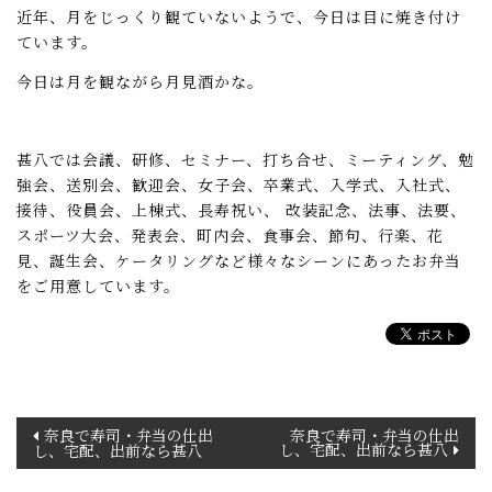
近年、月をじっくり観ていないようで、今日は目に焼き付け
ています。
今日は月を観ながら月見酒かな。
甚八では会議、研修、セミナー、打ち合せ、ミーティング、勉
強会、送別会、歓迎会、女子会、卒業式、入学式、入社式、
接待、役員会、上棟式、長寿祝い、 改装記念、法事、法要、
スポーツ大会、発表会、町内会、食事会、節句、行楽、花
見、誕生会、ケータリングなど様々なシーンにあったお弁当
をご用意しています。
投
奈良で寿司・弁当の仕出
奈良で寿司・弁当の仕出
し、宅配、出前なら甚八
し、宅配、出前なら甚八
稿
ナ