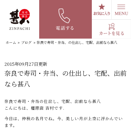
コ
ン
テ
スタッフブログ
ン
ツ
へ
ホーム
»
ブログ
»
奈良で寿司・弁当、の仕出し、宅配、出前なら甚八
ス
キ
ッ
プ
2015年09月27日更新
奈良で寿司・弁当、の仕出し、宅配、出前
なら甚八
奈良で寿司・弁当の仕出し、宅配、出前なら甚八
こんにちは、橿原店 吉村です.
今日は、仲秋の名月でね。今、美しい月が上空に浮かんでい
ます。