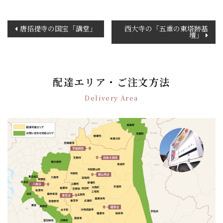
投
唐招提寺の国宝「講堂」
西大寺の「五重の東塔跡基
壇」
稿
ナ
ビ
ゲ
配達エリア・ご注文方法
ー
シ
Delivery Area
ョ
ン