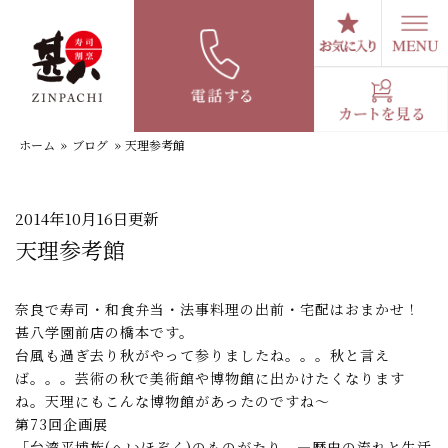
コ
ン
テ
スタッフブログ
ン
ツ
へ
ホーム
»
ブログ
»
天理参考館
ス
キ
ッ
プ
2014年10月16日更新
天理参考館
奈良で寿司・和食弁当・法事料理の出前・宅配はおまかせ！
甚八学園前店の橋本です。
台風も過ぎ去り秋がやって参りましたね。。。秋と言え
ば。。。芸術の秋で美術館や博物館に出かけたくなります
ね。天理にもこんな博物館があったのですね～
第73回企画展
「台湾平埔族(へいほぞく)のものがたり ―歴史の流れと生活