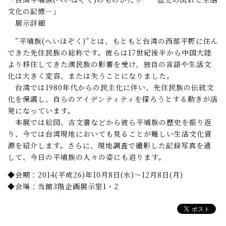
文化の記憶―」
展示詳細
”平埔族(へいほぞく)”とは、もともと台湾の西部平野に住ん
できた先住民族の総称です。彼らは17世紀後半から中国大陸
より移住してきた漢民族の影響を受け、独自の言語や生活文
化は大きく変容、または失うことになりました。
台湾では1980年代からの民主化に伴い、先住民族の伝統文
化を保護し、自らのアイデンティティを探ろうとする動きが活
発になっています。
本展では絵図、古文書などから彼ら平埔族の歴史を振り返
り、今では台湾現地においても見ることが難しい生活文化資
源を紹介します。さらに、現地調査で撮影した記録写真を通
して、今日の平埔族の人々の姿にも迫ります。
◆会期：2014(平成26)年10月8日(水)～12月8日(月)
◆会場：当館3階企画展示室1・2